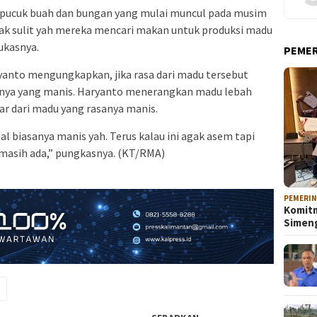
 pucuk buah dan bungan yang mulai muncul pada musim
k sulit yah mereka mencari makan untuk produksi madu
ukasnya.
PEME
yanto mengungkapkan, jika rasa dari madu tersebut
nya yang manis. Haryanto menerangkan madu lebah
ar dari madu yang rasanya manis.
al biasanya manis yah. Terus kalau ini agak asem tapi
 masih ada,” pungkasnya. (KT/RMA)
PEMERI
Komitm
Sime