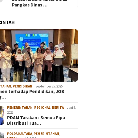
Pangkas Dinas …
RINTAH
NTAHAN
,
PENDIDIKAN
September 25, 2025
en terhadap Pendidikan; JOB
ng…
PEMERINTAHAN
,
REGIONAL
,
BERITA
Juni 8,
2025
PDAM Tarakan : Semua Pipa
Distribusi Tua…
POLDA KALTARA
,
PEMERINTAHAN
,