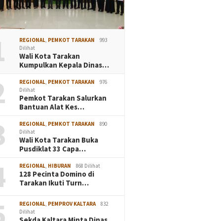
1
REGIONAL
,
PEMKOT TARAKAN
993
Dilihat
Wali Kota Tarakan
Kumpulkan Kepala Dinas…
2
REGIONAL
,
PEMKOT TARAKAN
976
Dilihat
Pemkot Tarakan Salurkan
Bantuan Alat Kes…
3
REGIONAL
,
PEMKOT TARAKAN
890
Dilihat
Wali Kota Tarakan Buka
Pusdiklat 33 Capa…
4
REGIONAL
,
HIBURAN
868 Dilihat
128 Pecinta Domino di
Tarakan Ikuti Turn…
5
REGIONAL
,
PEMPROV KALTARA
832
Dilihat
Sekda Kaltara Minta Dinas