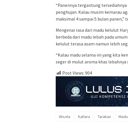
“Panennya tergantung tersediahnya
penghujan. Kalau musim kemarau aga
maksimal 4 sampai 5 bulan panen,” t
Mengenai rasa dari madu kelulut Har
berbeda dari madu lebah pada umum
kelulut terasa asam namun lebih seg
“Kalau madu selama ini yang kita ken
seger di mulut aroma khas lebahnya
Post Views:
904
Wisata
Kaltara
Tarakan
Madu