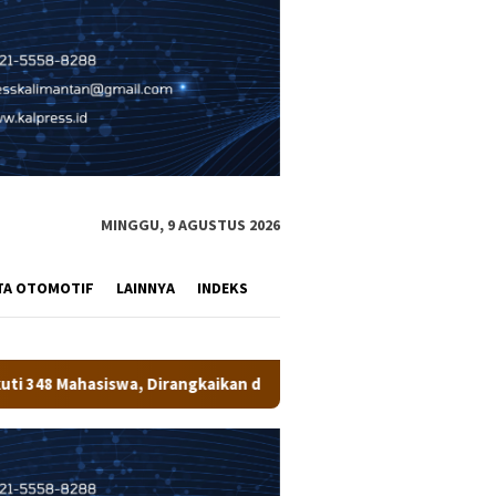
MINGGU, 9 AGUSTUS 2026
TA OTOMOTIF
LAINNYA
INDEKS
ikan dengan Penanaman Pohon
Bupati Wempi Resmi Tutup 