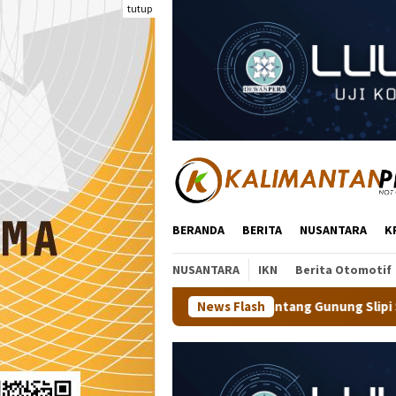
Loncat
tutup
ke
konten
BERANDA
BERITA
NUSANTARA
K
NUSANTARA
IKN
Berita Otomotif
ajal Trek Menantang Gunung Slipi Sejauh 7,5 Km Bareng 600 Pela
News Flash