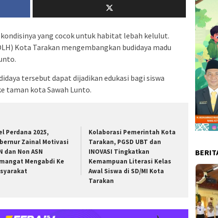
 kondisinya yang cocok untuk habitat lebah kelulut.
(DLH) Kota Tarakan mengembangkan budidaya madu
unto.
idaya tersebut dapat dijadikan edukasi bagi siswa
ke taman kota Sawah Lunto.
el Perdana 2025,
Kolaborasi Pemerintah Kota
bernur Zainal Motivasi
Tarakan, PGSD UBT dan
BERIT
N dan Non ASN
INOVASI Tingkatkan
mangat Mengabdi Ke
Kemampuan Literasi Kelas
syarakat
Awal Siswa di SD/MI Kota
Tarakan