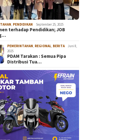
NTAHAN
,
PENDIDIKAN
September 25, 2025
en terhadap Pendidikan; JOB
ng…
PEMERINTAHAN
,
REGIONAL
,
BERITA
Juni 8,
2025
PDAM Tarakan : Semua Pipa
Distribusi Tua…