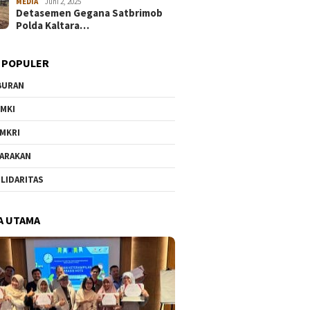
MEDIA
Juni 2, 2025
Detasemen Gegana Satbrimob
Polda Kaltara…
 POPULER
BURAN
MKI
MKRI
ARAKAN
LIDARITAS
A UTAMA