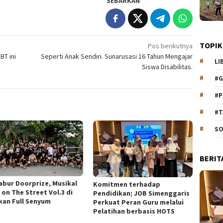
SEBARKAN
TOPIK
Pos berikutnya
T ini
Seperti Anak Sendiri. Sunarusasi 16 Tahun Mengajar
LI
Siswa Disabilitas.
#G
#P
#T
SO
BERIT
abur Doorprize, Musikal
Komitmen terhadap
 on The Street Vol.3 di
Pendidikan; JOB Simenggaris
kan Full Senyum
Perkuat Peran Guru melalui
Pelatihan berbasis HOTS