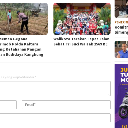
PEMERI
Komitm
Sime
semen Gegana
Walikota Tarakan Lepas Jalan
rimob Polda Kaltara
Sehat Tri Suci Waisak 2569 BE
ng Ketahanan Pangan
an Budidaya Kangkung
as yang wajib ditandai
*