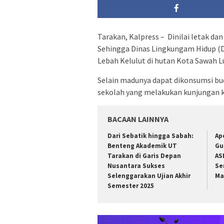
Tarakan, Kalpress – Dinilai letak dan
Sehingga Dinas Lingkungam Hidup 
Lebah Kelulut di hutan Kota Sawah L
Selain madunya dapat dikonsumsi bud
sekolah yang melakukan kunjungan 
BACAAN LAINNYA
Dari Sebatik hingga Sabah:
Ap
Benteng Akademik UT
Gu
Tarakan di Garis Depan
AS
Nusantara Sukses
Se
Selenggarakan Ujian Akhir
Ma
Semester 2025