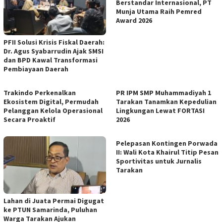
Berstandar Internasional, PT
Munja Utama Raih Pemred
Award 2026
PFII Solusi Krisis Fiskal Daerah:
Dr. Agus Syabarrudin Ajak SMSI
dan BPD Kawal Transformasi
Pembiayaan Daerah
Trakindo Perkenalkan
PR IPM SMP Muhammadiyah 1
Ekosistem Digital, Permudah
Tarakan Tanamkan Kepedulian
Pelanggan Kelola Operasional
Lingkungan Lewat FORTASI
Secara Proaktif
2026
Pelepasan Kontingen Porwada
II: Wali Kota Khairul Titip Pesan
Sportivitas untuk Jurnalis
Tarakan
Lahan di Juata Permai Digugat
ke PTUN Samarinda, Puluhan
Warga Tarakan Ajukan