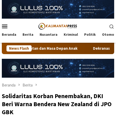
Loncat
ke
konten
Menu
Mobile
Beranda
Berita
Nusantara
Kriminal
Politik
Otomot
dan Masa Depan Anak
News Flash
Dekranasda Tarakan Matangkan Pers
Beranda
Berita
Solidaritas Korban Penembakan, DKI
Beri Warna Bendera New Zealand di JPO
GBK