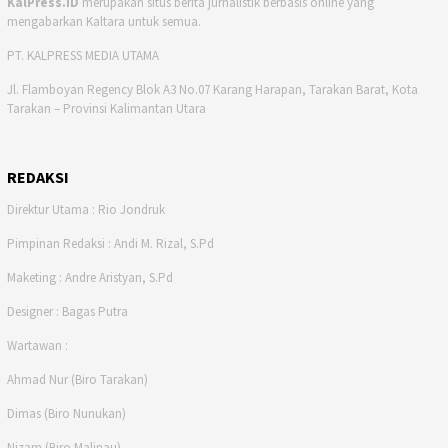
KalPress.ID
merupakan situs berita jurnalistik berbasis online yang
mengabarkan Kaltara untuk semua.
PT. KALPRESS MEDIA UTAMA
Jl. Flamboyan Regency Blok A3 No.07 Karang Harapan, Tarakan Barat, Kota
Tarakan – Provinsi Kalimantan Utara
REDAKSI
Direktur Utama : Rio Jondruk
Pimpinan Redaksi : Andi M. Rizal, S.Pd
Maketing : Andre Aristyan, S.Pd
Designer : Bagas Putra
Wartawan :
Ahmad Nur (Biro Tarakan)
Dimas (Biro Nunukan)
Nizam (Biro Malinau)