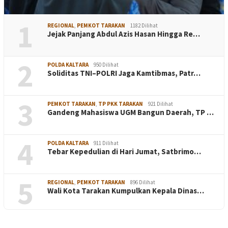
1
REGIONAL
,
PEMKOT TARAKAN
1182 Dilihat
Jejak Panjang Abdul Azis Hasan Hingga Re…
2
POLDA KALTARA
950 Dilihat
Soliditas TNI–POLRI Jaga Kamtibmas, Patr…
3
PEMKOT TARAKAN
,
TP PKK TARAKAN
921 Dilihat
Gandeng Mahasiswa UGM Bangun Daerah, TP …
4
POLDA KALTARA
911 Dilihat
Tebar Kepedulian di Hari Jumat, Satbrimo…
5
REGIONAL
,
PEMKOT TARAKAN
896 Dilihat
Wali Kota Tarakan Kumpulkan Kepala Dinas…