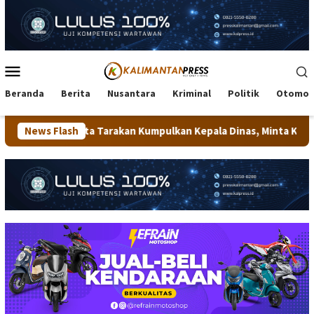
Loncat
ke
konten
Menu
Mobile
Beranda
Berita
Nusantara
Kriminal
Politik
Otomot
 Kota Tarakan Kumpulkan Kepala Dinas, Minta Kualitas Layanan Pu
News Flash