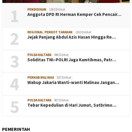
1
PENDIDIKAN
1183 Dilihat
Anggota DPD RI Herman Kemper Cek Pencair…
2
REGIONAL
,
PEMKOT TARAKAN
1163 Dilihat
Jejak Panjang Abdul Azis Hasan Hingga Re…
3
POLDA KALTARA
946 Dilihat
Soliditas TNI–POLRI Jaga Kamtibmas, Patr…
4
PEMKAB MALINAU
927 Dilihat
Wabup Jakaria Wanti-wanti Malinau Jangan…
5
POLDA KALTARA
907 Dilihat
Tebar Kepedulian di Hari Jumat, Satbrimo…
PEMERINTAH