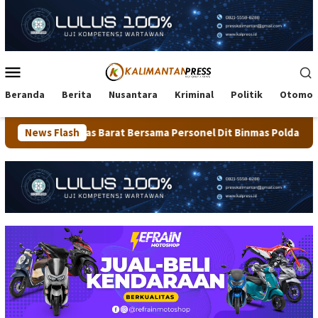
Loncat
ke
konten
Menu
Mobile
Beranda
Berita
Nusantara
Kriminal
Politik
Otomot
Barat Bersama Personel Dit Binmas Polda Kaltara Salurkan Beras
News Flash