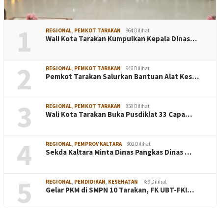
1
REGIONAL
,
PEMKOT TARAKAN
964 Dilihat
Wali Kota Tarakan Kumpulkan Kepala Dinas…
2
REGIONAL
,
PEMKOT TARAKAN
946 Dilihat
Pemkot Tarakan Salurkan Bantuan Alat Kes…
3
REGIONAL
,
PEMKOT TARAKAN
858 Dilihat
Wali Kota Tarakan Buka Pusdiklat 33 Capa…
4
REGIONAL
,
PEMPROV KALTARA
802 Dilihat
Sekda Kaltara Minta Dinas Pangkas Dinas …
5
REGIONAL
,
PENDIDIKAN
,
KESEHATAN
789 Dilihat
Gelar PKM di SMPN 10 Tarakan, FK UBT-FKI…