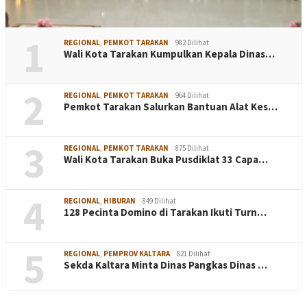
1
REGIONAL
,
PEMKOT TARAKAN
982 Dilihat
Wali Kota Tarakan Kumpulkan Kepala Dinas…
2
REGIONAL
,
PEMKOT TARAKAN
964 Dilihat
Pemkot Tarakan Salurkan Bantuan Alat Kes…
3
REGIONAL
,
PEMKOT TARAKAN
875 Dilihat
Wali Kota Tarakan Buka Pusdiklat 33 Capa…
4
REGIONAL
,
HIBURAN
849 Dilihat
128 Pecinta Domino di Tarakan Ikuti Turn…
5
REGIONAL
,
PEMPROV KALTARA
821 Dilihat
Sekda Kaltara Minta Dinas Pangkas Dinas …