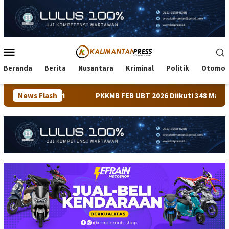
Loncat
ke
konten
Menu
Mobile
Beranda
Berita
Nusantara
Kriminal
Politik
Otomot
ari
News Flash
PKKMB FEB UBT 2026 Diikuti 348 Mahasiswa, Dirangk