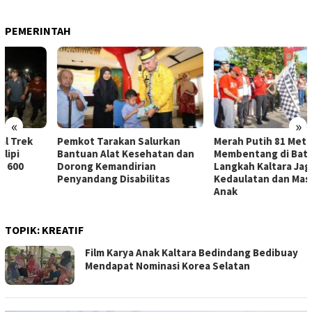
PEMERINTAH
«
»
Pemkot Tarakan Salurkan
Merah Putih 81 Meter
Bantuan Alat Kesehatan dan
Membentang di Batas Negeri:
Dorong Kemandirian
Langkah Kaltara Jaga
Penyandang Disabilitas
Kedaulatan dan Masa Depan
Anak
TOPIK:
KREATIF
Film Karya Anak Kaltara Bedindang Bedibuay
Mendapat Nominasi Korea Selatan