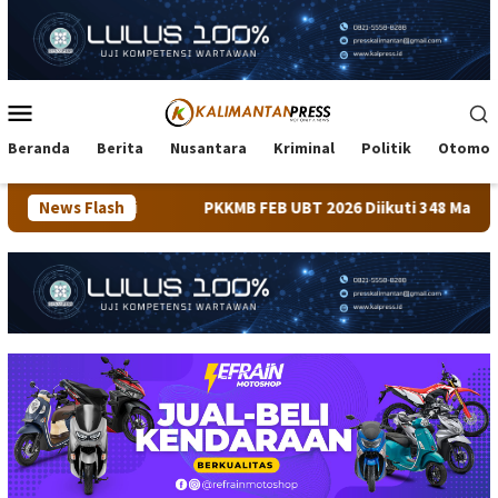
Loncat
ke
konten
Menu
Mobile
Beranda
Berita
Nusantara
Kriminal
Politik
Otomot
News Flash
PKKMB FEB UBT 2026 Diikuti 348 Mahasiswa, Dirangkaik