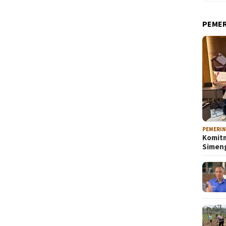
PEME
PEMERI
Komitm
Sime