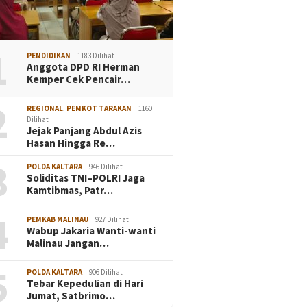
1
PENDIDIKAN
1183 Dilihat
Anggota DPD RI Herman
Kemper Cek Pencair…
2
REGIONAL
,
PEMKOT TARAKAN
1160
Dilihat
Jejak Panjang Abdul Azis
Hasan Hingga Re…
3
POLDA KALTARA
946 Dilihat
Soliditas TNI–POLRI Jaga
Kamtibmas, Patr…
4
PEMKAB MALINAU
927 Dilihat
Wabup Jakaria Wanti-wanti
Malinau Jangan…
5
POLDA KALTARA
906 Dilihat
Tebar Kepedulian di Hari
Jumat, Satbrimo…