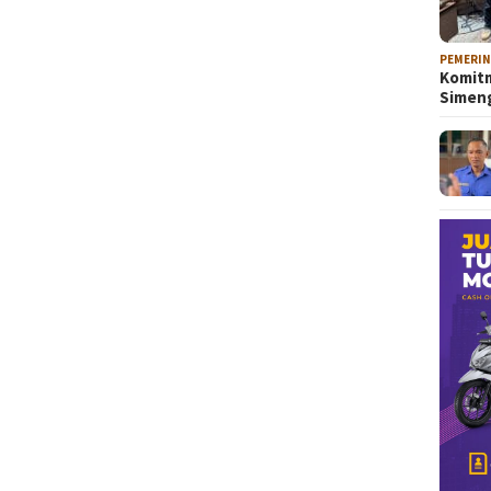
PEMERI
Komitm
Sime