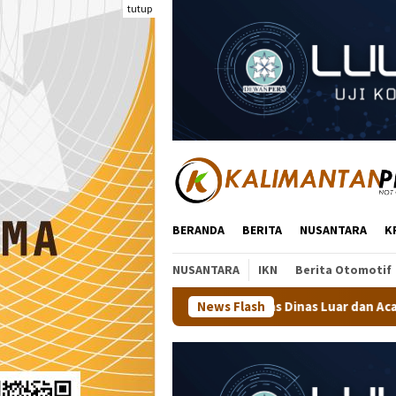
Loncat
tutup
ke
konten
BERANDA
BERITA
NUSANTARA
K
NUSANTARA
IKN
Berita Otomotif
 Minta Dinas Pangkas Dinas Luar dan Acara Seremonial
News Flash
Wa