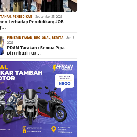
NTAHAN
,
PENDIDIKAN
September 25, 2025
en terhadap Pendidikan; JOB
ng…
PEMERINTAHAN
,
REGIONAL
,
BERITA
Juni 8,
2025
PDAM Tarakan : Semua Pipa
Distribusi Tua…