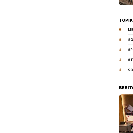
TOPIK
LI
#G
#P
#T
SO
BERIT