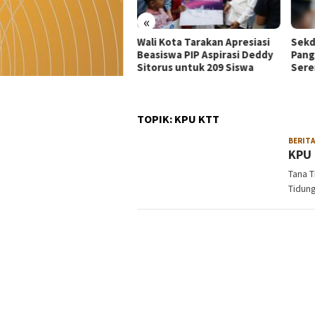
«
i Kota Tarakan Apresiasi
Sekda Kaltara Minta Dinas
Wali
siswa PIP Aspirasi Deddy
Pangkas Dinas Luar dan Acara
Kepa
orus untuk 209 Siswa
Seremonial
Laya
TOPIK:
KPU KTT
BERITA
KPU 
Tana 
Tidun