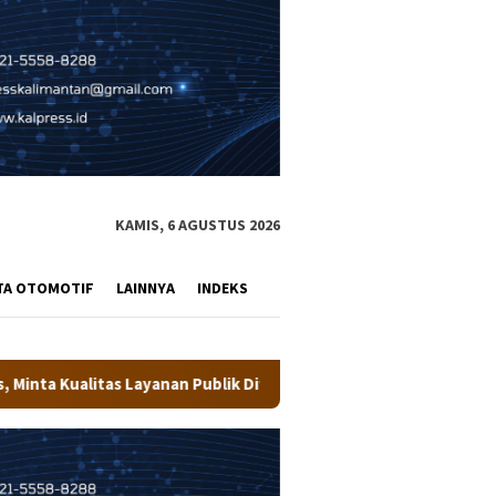
KAMIS, 6 AGUSTUS 2026
TA OTOMOTIF
LAINNYA
INDEKS
Publik Ditingkatkan
Wali Kota Tarakan Buka Pusdiklat 33