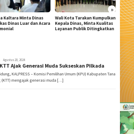
»
 Kota Tarakan Kumpulkan
Wali Kota Tarakan Buka
Jejak 
la Dinas, Minta Kualitas
Pusdiklat 33 Capaskibraka
Hasan 
nan Publik Ditingkatkan
2026: Tugas Kalian Bukan
Jadi S
Cuma Kibarkan Merah Putih
admin
Agustus 20, 2024
KTT Ajak Generasi Muda Sukseskan Pilkada
Tidung, KALPRESS – Komisi Pemilihan Umum (KPU) Kabupaten Tana
g (KTT) mengajak generasi muda […]