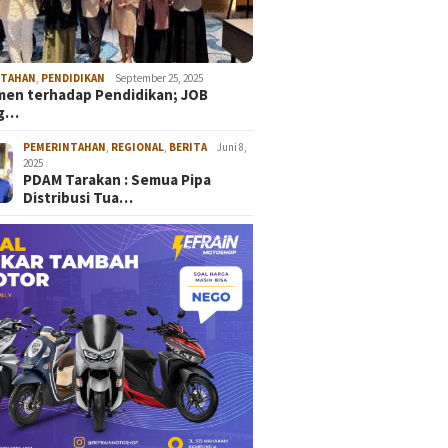
NTAHAN
,
PENDIDIKAN
September 25, 2025
en terhadap Pendidikan; JOB
ng…
PEMERINTAHAN
,
REGIONAL
,
BERITA
Juni 8,
2025
PDAM Tarakan : Semua Pipa
Distribusi Tua…