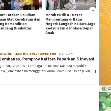
»
h Putih 81 Meter
Dekranasda Tarakan
Wali K
entang di Batas
Matangkan Persiapan Produk
Beasis
ri: Langkah Kaltara Jaga
UMKM Unggulan, Siap Tampil
Sitoru
ulatan dan Masa Depan
di Kodaeral Fair 2026
INTAHAN
,
HUKUM
,
MEDIA
,
PEMPROV KALTARA
admin
Juni 15, 2022
Lemhanas, Pemprov Kaltara Paparkan 5 Inovasi
g Selor, Kalpress – Lembaga Pertahanan Nasional Republik
esia (Lemhannas RI) menggelar Forum Group Discussion (FGD) […]