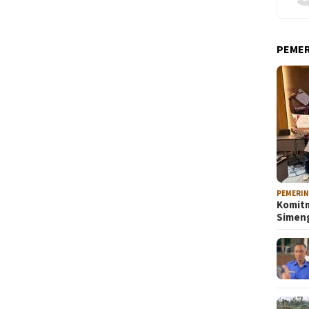
PEME
PEMERI
Komitm
Sime