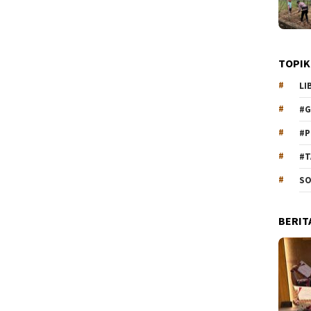
TOPIK
LI
#G
#P
#T
SO
BERIT