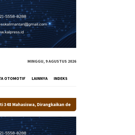
MINGGU, 9 AGUSTUS 2026
TA OTOMOTIF
LAINNYA
INDEKS
ngkaikan dengan Penanaman Pohon
Bupati Wempi Resmi Tu