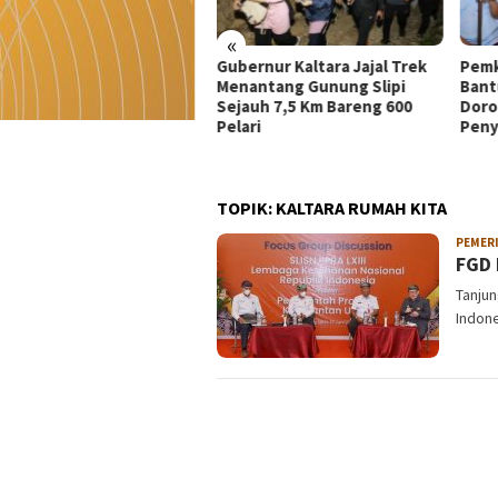
«
ernur Kaltara Jajal Trek
Pemkot Tarakan Salurkan
Mera
antang Gunung Slipi
Bantuan Alat Kesehatan dan
Memb
auh 7,5 Km Bareng 600
Dorong Kemandirian
Nege
ari
Penyandang Disabilitas
Keda
Anak
TOPIK:
KALTARA RUMAH KITA
PEMER
FGD 
Tanjun
Indon