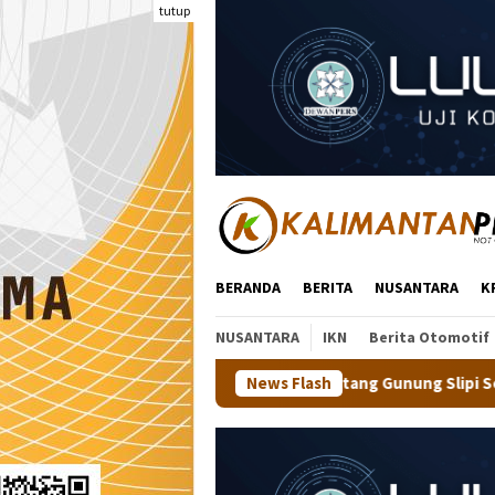
Loncat
tutup
ke
konten
BERANDA
BERITA
NUSANTARA
K
NUSANTARA
IKN
Berita Otomotif
ra Jajal Trek Menantang Gunung Slipi Sejauh 7,5 Km Bareng 600 
News Flash