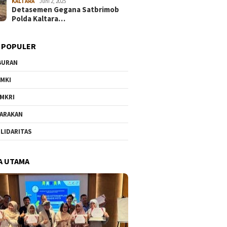
KALTARA
Juni 2, 2025
Detasemen Gegana Satbrimob
Polda Kaltara…
 POPULER
BURAN
MKI
MKRI
ARAKAN
LIDARITAS
A UTAMA