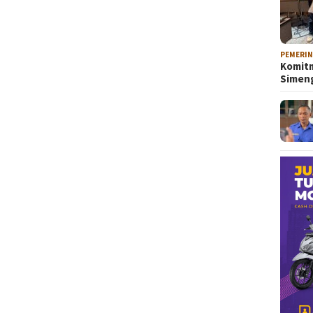
PEMERI
Komitm
Sime