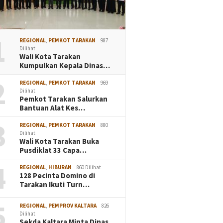
1
REGIONAL
,
PEMKOT TARAKAN
987
Dilihat
Wali Kota Tarakan
Kumpulkan Kepala Dinas…
2
REGIONAL
,
PEMKOT TARAKAN
969
Dilihat
Pemkot Tarakan Salurkan
Bantuan Alat Kes…
3
REGIONAL
,
PEMKOT TARAKAN
880
Dilihat
Wali Kota Tarakan Buka
Pusdiklat 33 Capa…
4
REGIONAL
,
HIBURAN
860 Dilihat
128 Pecinta Domino di
Tarakan Ikuti Turn…
5
REGIONAL
,
PEMPROV KALTARA
826
Dilihat
Sekda Kaltara Minta Dinas