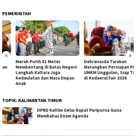
PEMERINTAH
«
»
Merah Putih 81 Meter
Dekranasda Tarakan
Membentang di Batas Negeri:
Matangkan Persiapan Produk
Langkah Kaltara Jaga
UMKM Unggulan, Siap Tampil
Kedaulatan dan Masa Depan
di Kodaeral Fair 2026
Anak
TOPIK:
KALIMANTAN TIMUR
DPRD Kaltim Gelar Rapat Paripurna Guna
Membahas Enam Agenda