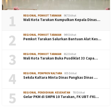
1
REGIONAL
,
PEMKOT TARAKAN
967 Dilihat
Wali Kota Tarakan Kumpulkan Kepala Dinas…
2
REGIONAL
,
PEMKOT TARAKAN
949 Dilihat
Pemkot Tarakan Salurkan Bantuan Alat Kes…
3
REGIONAL
,
PEMKOT TARAKAN
862 Dilihat
Wali Kota Tarakan Buka Pusdiklat 33 Capa…
4
REGIONAL
,
PEMPROV KALTARA
805 Dilihat
Sekda Kaltara Minta Dinas Pangkas Dinas …
5
REGIONAL
,
PENDIDIKAN
,
KESEHATAN
793 Dilihat
Gelar PKM di SMPN 10 Tarakan, FK UBT-FKI…