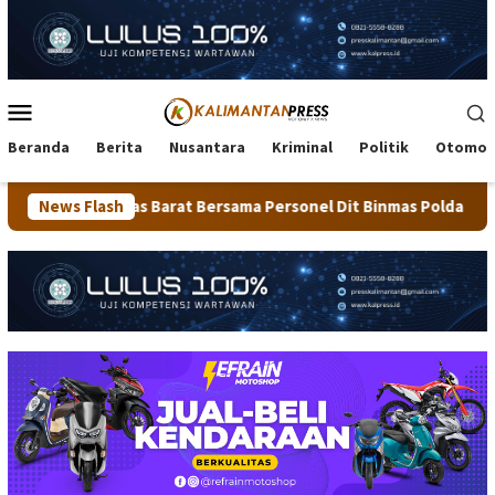
Loncat
ke
konten
Menu
Mobile
Beranda
Berita
Nusantara
Kriminal
Politik
Otomot
 Barat Bersama Personel Dit Binmas Polda Kaltara Salurkan Bera
News Flash