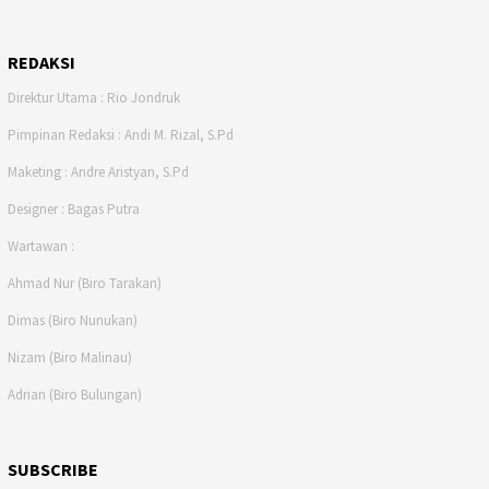
REDAKSI
Direktur Utama : Rio Jondruk
Pimpinan Redaksi : Andi M. Rizal, S.Pd
Maketing : Andre Aristyan, S.Pd
Designer : Bagas Putra
Wartawan :
Ahmad Nur (Biro Tarakan)
Dimas (Biro Nunukan)
Nizam (Biro Malinau)
Adrian (Biro Bulungan)
SUBSCRIBE