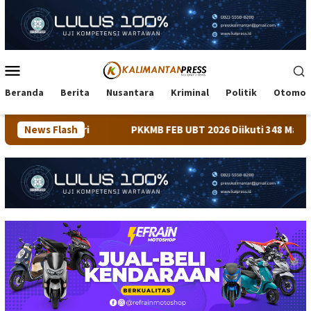
Loncat
ke
konten
Menu
Mobile
Beranda
Berita
Nusantara
Kriminal
Politik
Otomot
News Flash
PKKMB FEB UBT 2026 Diikuti 348 Mahasiswa, Dirangkai