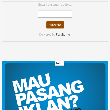
Enter your email address:
Delivered by
FeedBurner
tutup
INDEKS
KODE ETIK
KARIR
REDAKSI
PRIVACY POLICY
DISCLAIMER
TENTANG KAMI
KONTAK KAMI
FORM PENGADUAN
PEDOMAN MEDIA SIBER