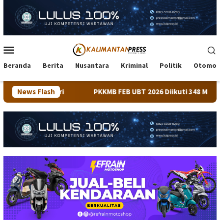
Loncat
ke
konten
Menu
Mobile
Beranda
Berita
Nusantara
Kriminal
Politik
Otomot
ari
News Flash
PKKMB FEB UBT 2026 Diikuti 348 Mahasiswa, Dirangk