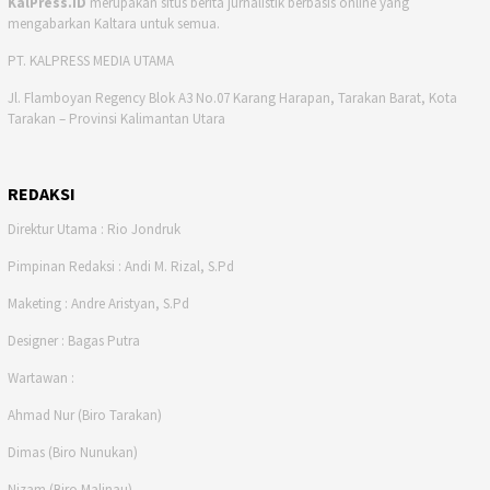
KalPress.ID
merupakan situs berita jurnalistik berbasis online yang
mengabarkan Kaltara untuk semua.
PT. KALPRESS MEDIA UTAMA
Jl. Flamboyan Regency Blok A3 No.07 Karang Harapan, Tarakan Barat, Kota
Tarakan – Provinsi Kalimantan Utara
REDAKSI
Direktur Utama : Rio Jondruk
Pimpinan Redaksi : Andi M. Rizal, S.Pd
Maketing : Andre Aristyan, S.Pd
Designer : Bagas Putra
Wartawan :
Ahmad Nur (Biro Tarakan)
Dimas (Biro Nunukan)
Nizam (Biro Malinau)