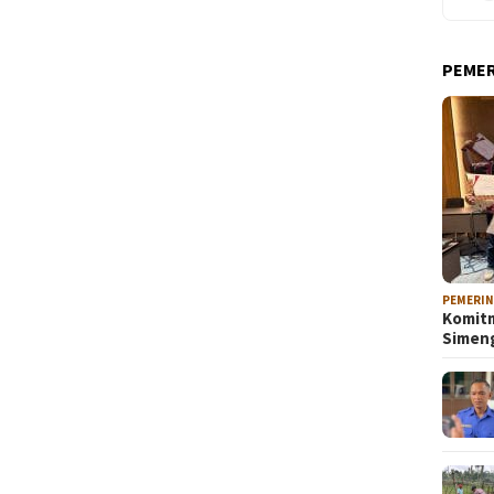
PEME
PEMERI
Komitm
Sime