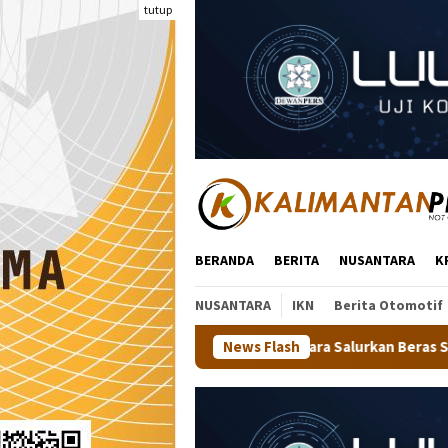
Loncat
tutup
ke
konten
BERANDA
BERITA
NUSANTARA
K
NUSANTARA
IKN
Berita Otomotif
 Dit Binmas Polda Kaltara Salurkan Beras SPHP Kepada Masyaraka
News Flash