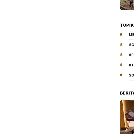
TOPIK
LI
#G
#P
#T
SO
BERIT