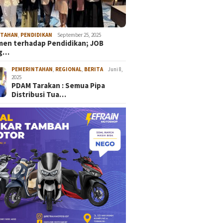
NTAHAN
,
PENDIDIKAN
September 25, 2025
en terhadap Pendidikan; JOB
ng…
PEMERINTAHAN
,
REGIONAL
,
BERITA
Juni 8,
2025
PDAM Tarakan : Semua Pipa
Distribusi Tua…