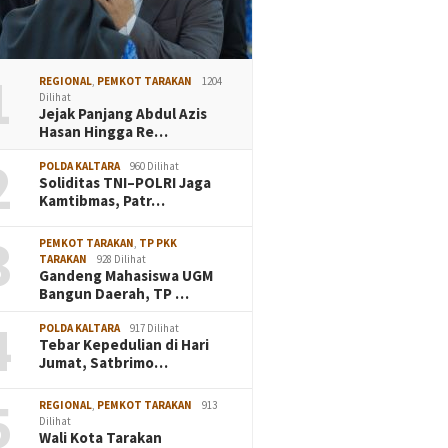
1
REGIONAL
,
PEMKOT TARAKAN
1204
Dilihat
Jejak Panjang Abdul Azis
Hasan Hingga Re…
2
POLDA KALTARA
960 Dilihat
Soliditas TNI–POLRI Jaga
Kamtibmas, Patr…
3
PEMKOT TARAKAN
,
TP PKK
TARAKAN
928 Dilihat
Gandeng Mahasiswa UGM
Bangun Daerah, TP …
4
POLDA KALTARA
917 Dilihat
Tebar Kepedulian di Hari
Jumat, Satbrimo…
5
REGIONAL
,
PEMKOT TARAKAN
913
Dilihat
Wali Kota Tarakan