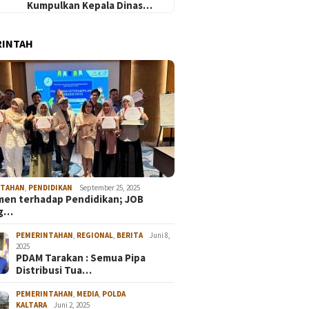
Kumpulkan Kepala Dinas…
RINTAH
NTAHAN
,
PENDIDIKAN
September 25, 2025
en terhadap Pendidikan; JOB
ng…
PEMERINTAHAN
,
REGIONAL
,
BERITA
Juni 8,
2025
PDAM Tarakan : Semua Pipa
Distribusi Tua…
PEMERINTAHAN
,
MEDIA
,
POLDA
KALTARA
Juni 2, 2025