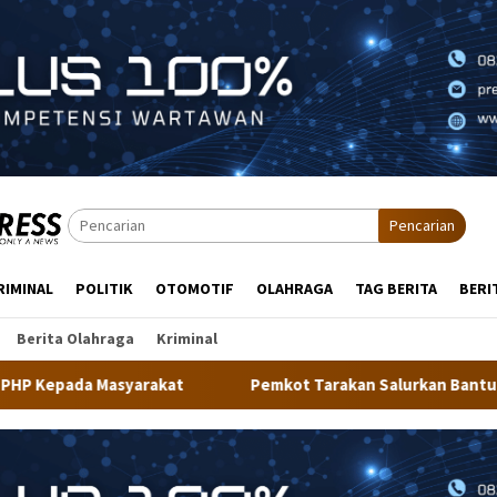
Pencarian
RIMINAL
POLITIK
OTOMOTIF
OLAHRAGA
TAG BERITA
BERI
Berita Olahraga
Kriminal
t
Pemkot Tarakan Salurkan Bantuan Alat Kesehatan dan 