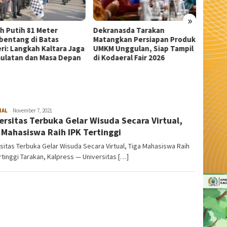
»
anasda Tarakan
Wali Kota Tarakan Apresiasi
Sekda 
ngkan Persiapan Produk
Beasiswa PIP Aspirasi Deddy
Pangka
 Unggulan, Siap Tampil
Sitorus untuk 209 Siswa
Serem
daeral Fair 2026
NAL
admin
November 7, 2021
ersitas Terbuka Gelar Wisuda Secara Virtual,
 Mahasiswa Raih IPK Tertinggi
sitas Terbuka Gelar Wisuda Secara Virtual, Tiga Mahasiswa Raih
rtinggi Tarakan, Kalpress — Universitas […]