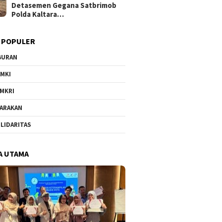
Detasemen Gegana Satbrimob
Polda Kaltara…
 POPULER
BURAN
MKI
MKRI
ARAKAN
LIDARITAS
A UTAMA