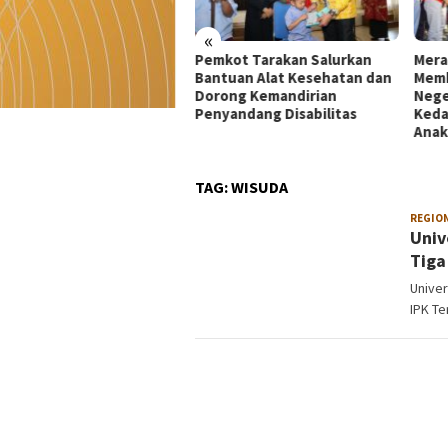
«
kot Tarakan Salurkan
Merah Putih 81 Meter
Dekr
tuan Alat Kesehatan dan
Membentang di Batas
Mata
rong Kemandirian
Negeri: Langkah Kaltara Jaga
UMKM
yandang Disabilitas
Kedaulatan dan Masa Depan
di Ko
Anak
TAG:
WISUDA
REGIO
Univ
Tiga
Univer
IPK Te