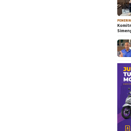
PEMERI
Komitm
Sime