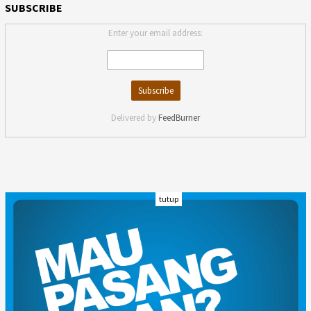
SUBSCRIBE
Enter your email address:
Delivered by
FeedBurner
tutup
INDEKS
KODE ETIK
KARIR
REDAKSI
PRIVACY POLICY
DISCLAIMER
TENTANG KAMI
KONTAK KAMI