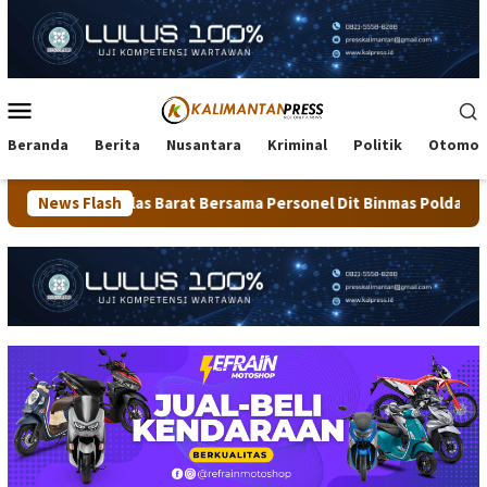
Loncat
ke
konten
Menu
Mobile
Beranda
Berita
Nusantara
Kriminal
Politik
Otomot
Barat Bersama Personel Dit Binmas Polda Kaltara Salurkan Bera
News Flash