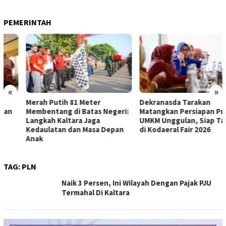
PEMERINTAH
«
»
Merah Putih 81 Meter
Dekranasda Tarakan
Membentang di Batas Negeri:
Matangkan Persiapan Produk
Langkah Kaltara Jaga
UMKM Unggulan, Siap Tampil
Kedaulatan dan Masa Depan
di Kodaeral Fair 2026
Anak
TAG:
PLN
Naik 3 Persen, Ini Wilayah Dengan Pajak PJU
Termahal Di Kaltara