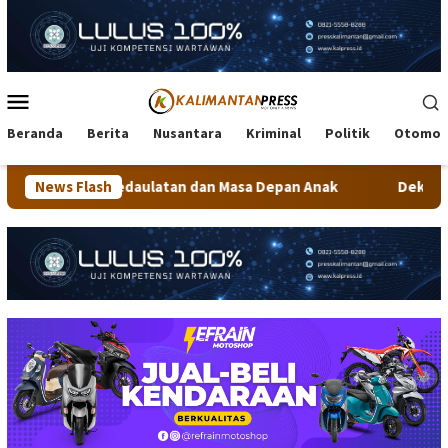
Loncat
ke
konten
Menu
Mobile
Beranda
Berita
Nusantara
Kriminal
Politik
Otomot
daulatan dan Masa Depan Anak
News Flash
Dekranasda Tarakan Matan