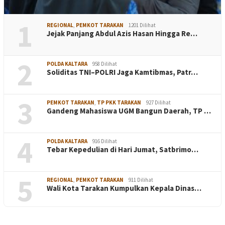
1
REGIONAL
,
PEMKOT TARAKAN
1201 Dilihat
Jejak Panjang Abdul Azis Hasan Hingga Re…
2
POLDA KALTARA
958 Dilihat
Soliditas TNI–POLRI Jaga Kamtibmas, Patr…
3
PEMKOT TARAKAN
,
TP PKK TARAKAN
927 Dilihat
Gandeng Mahasiswa UGM Bangun Daerah, TP …
4
POLDA KALTARA
916 Dilihat
Tebar Kepedulian di Hari Jumat, Satbrimo…
5
REGIONAL
,
PEMKOT TARAKAN
911 Dilihat
Wali Kota Tarakan Kumpulkan Kepala Dinas…