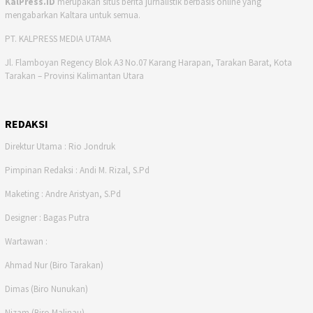
KalPress.ID
merupakan situs berita jurnalistik berbasis online yang
mengabarkan Kaltara untuk semua.
PT. KALPRESS MEDIA UTAMA
Jl. Flamboyan Regency Blok A3 No.07 Karang Harapan, Tarakan Barat, Kota
Tarakan – Provinsi Kalimantan Utara
REDAKSI
Direktur Utama : Rio Jondruk
Pimpinan Redaksi : Andi M. Rizal, S.Pd
Maketing : Andre Aristyan, S.Pd
Designer : Bagas Putra
Wartawan :
Ahmad Nur (Biro Tarakan)
Dimas (Biro Nunukan)
Nizam (Biro Malinau)