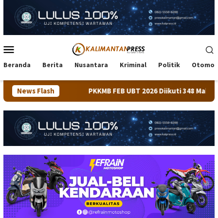
Loncat
ke
konten
Menu
Mobile
Beranda
Berita
Nusantara
Kriminal
Politik
Otomot
News Flash
PKKMB FEB UBT 2026 Diikuti 348 Mahasiswa, Dirangkaik