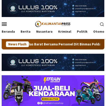
Loncat
ke
konten
Menu
Mobile
Beranda
Berita
Nusantara
Kriminal
Politik
Otomot
s Barat Bersama Personel Dit Binmas Polda Kaltara Salurkan Be
News Flash