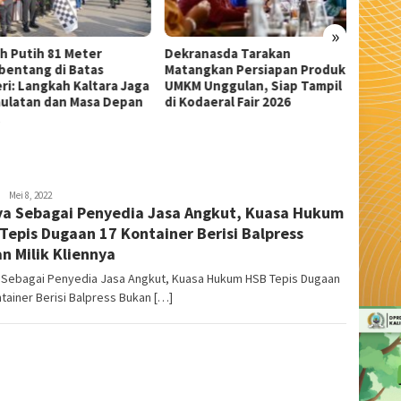
»
anasda Tarakan
Wali Kota Tarakan Apresiasi
Sekda 
ngkan Persiapan Produk
Beasiswa PIP Aspirasi Deddy
Pangka
 Unggulan, Siap Tampil
Sitorus untuk 209 Siswa
Serem
daeral Fair 2026
admin
Mei 8, 2022
a Sebagai Penyedia Jasa Angkut, Kuasa Hukum
Tepis Dugaan 17 Kontainer Berisi Balpress
n Milik Kliennya
 Sebagai Penyedia Jasa Angkut, Kuasa Hukum HSB Tepis Dugaan
tainer Berisi Balpress Bukan […]