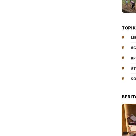
TOPIK
LI
#G
#P
#T
SO
BERIT