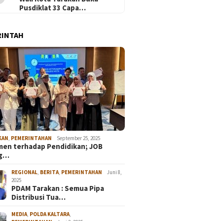
Pusdiklat 33 Capa…
RINTAH
KAN
,
PEMERINTAHAN
September 25, 2025
en terhadap Pendidikan; JOB
ng…
REGIONAL
,
BERITA
,
PEMERINTAHAN
Juni 8,
2025
PDAM Tarakan : Semua Pipa
Distribusi Tua…
MEDIA
,
POLDA KALTARA
,