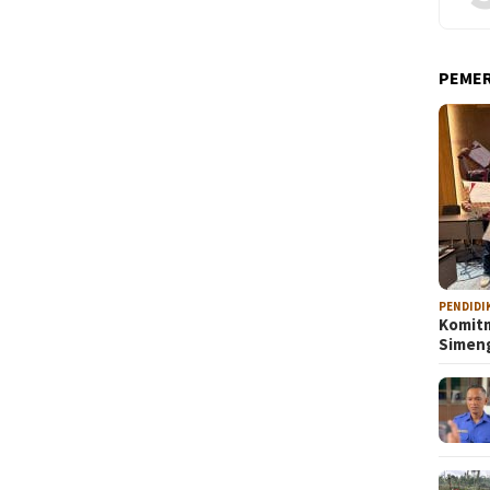
PEME
PENDIDI
Komitm
Sime