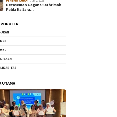
PEMERINTAHAN
Juni 2, 2025
Detasemen Gegana Satbrimob
Polda Kaltara…
 POPULER
BURAN
MKI
MKRI
ARAKAN
LIDARITAS
A UTAMA