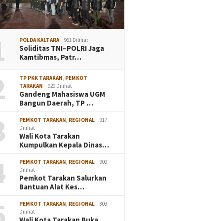
1
POLDA KALTARA
961 Dilihat
Soliditas TNI–POLRI Jaga
Kamtibmas, Patr…
2
TP PKK TARAKAN
,
PEMKOT
TARAKAN
929 Dilihat
Gandeng Mahasiswa UGM
Bangun Daerah, TP …
3
PEMKOT TARAKAN
,
REGIONAL
917
Dilihat
Wali Kota Tarakan
Kumpulkan Kepala Dinas…
4
PEMKOT TARAKAN
,
REGIONAL
900
Dilihat
Pemkot Tarakan Salurkan
Bantuan Alat Kes…
5
PEMKOT TARAKAN
,
REGIONAL
809
Dilihat
Wali Kota Tarakan Buka