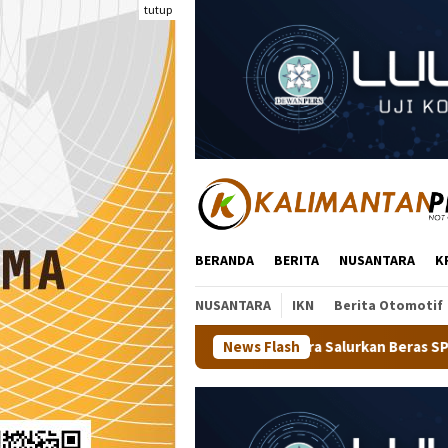
Loncat
tutup
ke
konten
BERANDA
BERITA
NUSANTARA
K
NUSANTARA
IKN
Berita Otomotif
Binmas Polda Kaltara Salurkan Beras SPHP Kepada Masyarakat
News Flash