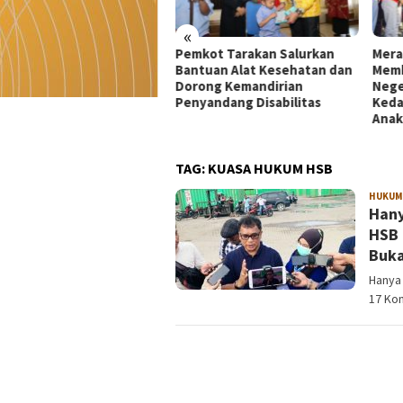
«
kot Tarakan Salurkan
Merah Putih 81 Meter
Dekr
tuan Alat Kesehatan dan
Membentang di Batas
Mata
rong Kemandirian
Negeri: Langkah Kaltara Jaga
UMKM
yandang Disabilitas
Kedaulatan dan Masa Depan
di Ko
Anak
TAG:
KUASA HUKUM HSB
HUKUM
Hany
HSB 
Buka
Hanya
17 Kon