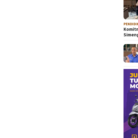
PENDIDI
Komitm
Sime