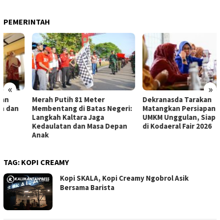
PEMERINTAH
«
»
Merah Putih 81 Meter
Dekranasda Tarakan
Membentang di Batas Negeri:
Matangkan Persiapan Produk
Langkah Kaltara Jaga
UMKM Unggulan, Siap Tampil
Kedaulatan dan Masa Depan
di Kodaeral Fair 2026
Anak
TAG:
KOPI CREAMY
Kopi SKALA, Kopi Creamy Ngobrol Asik
Bersama Barista