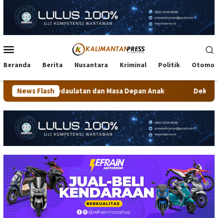
Loncat
ke
konten
Menu
Mobile
Beranda
Berita
Nusantara
Kriminal
Politik
Otomot
daulatan dan Masa Depan Anak
News Flash
Dekranasda Tarakan Matan