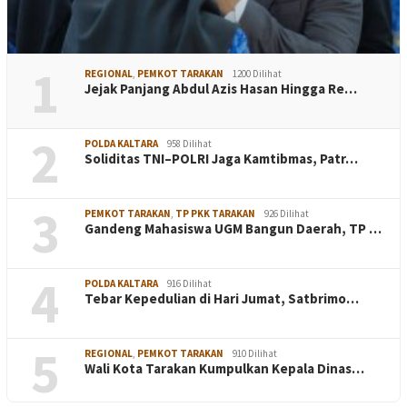
1
REGIONAL
,
PEMKOT TARAKAN
1200 Dilihat
Jejak Panjang Abdul Azis Hasan Hingga Re…
2
POLDA KALTARA
958 Dilihat
Soliditas TNI–POLRI Jaga Kamtibmas, Patr…
3
PEMKOT TARAKAN
,
TP PKK TARAKAN
926 Dilihat
Gandeng Mahasiswa UGM Bangun Daerah, TP …
4
POLDA KALTARA
916 Dilihat
Tebar Kepedulian di Hari Jumat, Satbrimo…
5
REGIONAL
,
PEMKOT TARAKAN
910 Dilihat
Wali Kota Tarakan Kumpulkan Kepala Dinas…