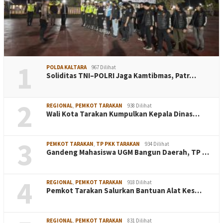
1
POLDA KALTARA
967 Dilihat
Soliditas TNI–POLRI Jaga Kamtibmas, Patr…
2
REGIONAL
,
PEMKOT TARAKAN
938 Dilihat
Wali Kota Tarakan Kumpulkan Kepala Dinas…
3
PEMKOT TARAKAN
,
TP PKK TARAKAN
934 Dilihat
Gandeng Mahasiswa UGM Bangun Daerah, TP …
4
REGIONAL
,
PEMKOT TARAKAN
918 Dilihat
Pemkot Tarakan Salurkan Bantuan Alat Kes…
REGIONAL
,
PEMKOT TARAKAN
831 Dilihat