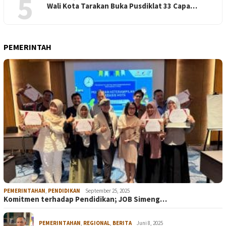
5
Wali Kota Tarakan Buka Pusdiklat 33 Capa…
PEMERINTAH
PEMERINTAHAN
,
PENDIDIKAN
September 25, 2025
Komitmen terhadap Pendidikan; JOB Simeng…
PEMERINTAHAN
,
REGIONAL
,
BERITA
Juni 8, 2025