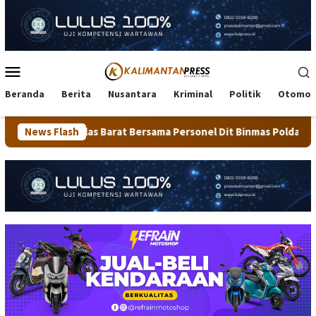
Loncat
ke
konten
Menu
Mobile
Beranda
Berita
Nusantara
Kriminal
Politik
Otomot
 Barat Bersama Personel Dit Binmas Polda Kaltara Salurkan Ber
News Flash