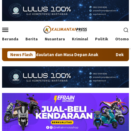
Loncat
ke
konten
Menu
Mobile
Beranda
Berita
Nusantara
Kriminal
Politik
Otomot
Kedaulatan dan Masa Depan Anak
News Flash
Dekranasda Tarakan Mata