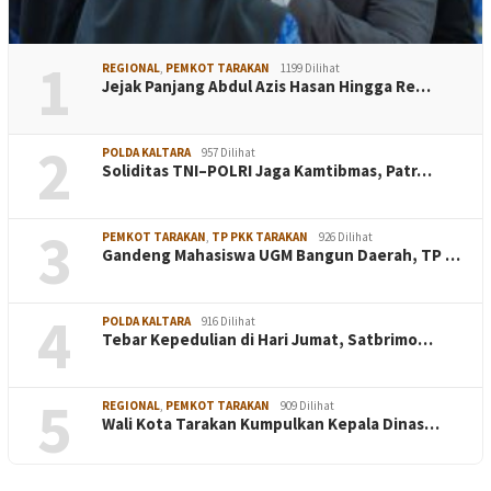
1
REGIONAL
,
PEMKOT TARAKAN
1199 Dilihat
Jejak Panjang Abdul Azis Hasan Hingga Re…
2
POLDA KALTARA
957 Dilihat
Soliditas TNI–POLRI Jaga Kamtibmas, Patr…
3
PEMKOT TARAKAN
,
TP PKK TARAKAN
926 Dilihat
Gandeng Mahasiswa UGM Bangun Daerah, TP …
4
POLDA KALTARA
916 Dilihat
Tebar Kepedulian di Hari Jumat, Satbrimo…
5
REGIONAL
,
PEMKOT TARAKAN
909 Dilihat
Wali Kota Tarakan Kumpulkan Kepala Dinas…