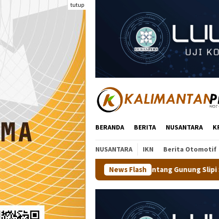
Loncat
tutup
ke
konten
BERANDA
BERITA
NUSANTARA
K
NUSANTARA
IKN
Berita Otomotif
ara Jajal Trek Menantang Gunung Slipi Sejauh 7,5 Km Bareng 600 
News Flash