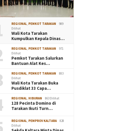
1
REGIONAL
,
PEMKOT TARAKAN
989
Dilihat
Wali Kota Tarakan
Kumpulkan Kepala Dinas…
2
REGIONAL
,
PEMKOT TARAKAN
971
Dilihat
Pemkot Tarakan Salurkan
Bantuan Alat Kes…
3
REGIONAL
,
PEMKOT TARAKAN
883
Dilihat
Wali Kota Tarakan Buka
Pusdiklat 33 Capa…
4
REGIONAL
,
HIBURAN
863 Dilihat
128 Pecinta Domino di
Tarakan Ikuti Turn…
5
REGIONAL
,
PEMPROV KALTARA
828
Dilihat
Sekda Kaltara Minta Dinas