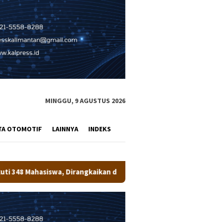
MINGGU, 9 AGUSTUS 2026
TA OTOMOTIF
LAINNYA
INDEKS
angkaikan dengan Penanaman Pohon
Bupati Wempi Resmi Tu