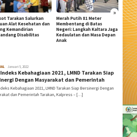
»
h Putih 81 Meter
Dekranasda Tarakan
Wali K
entang di Batas
Matangkan Persiapan Produk
Beasis
ri: Langkah Kaltara Jaga
UMKM Unggulan, Siap Tampil
Sitoru
ulatan dan Masa Depan
di Kodaeral Fair 2026
NAL
admin
Januari 5, 2022
 Indeks Kebahagiaan 2021, LMND Tarakan Siap
inergi Dengan Masyarakat dan Pemerintah
ndeks Kebahagiaan 2021, LMND Tarakan Siap Bersinergi Dengan
akat dan Pemerintah Tarakan, Kalpress – […]