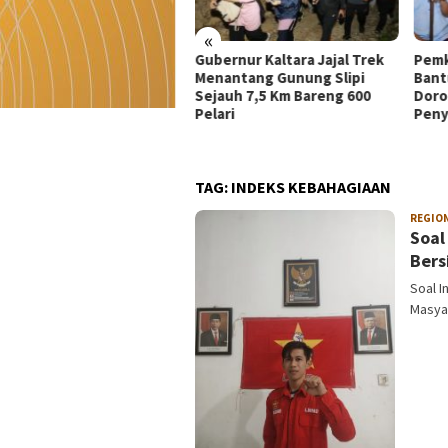
«
ernur Kaltara Jajal Trek
Pemkot Tarakan Salurkan
Mera
antang Gunung Slipi
Bantuan Alat Kesehatan dan
Memb
auh 7,5 Km Bareng 600
Dorong Kemandirian
Nege
ari
Penyandang Disabilitas
Keda
Anak
TAG:
INDEKS KEBAHAGIAAN
REGIO
Soal
Bers
Soal I
Masyar