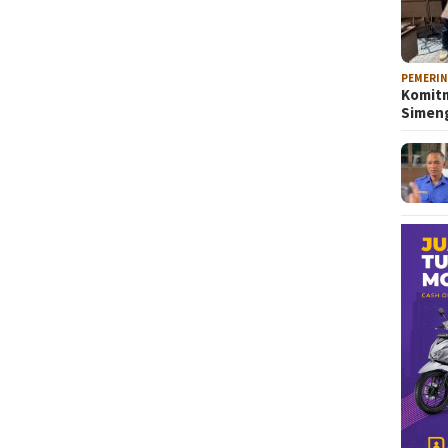
PEMERI
Komitm
Sime