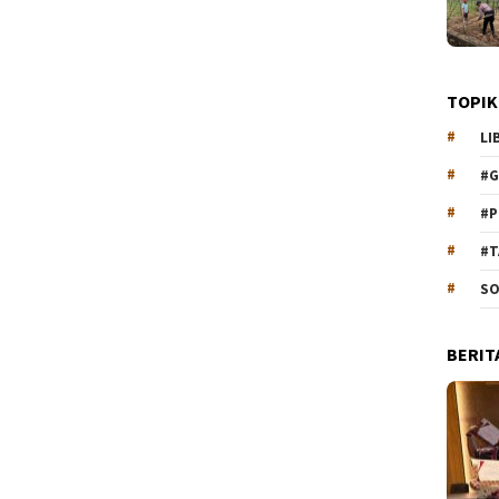
TOPIK
LI
#G
#P
#T
SO
BERIT