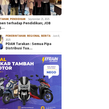
NTAHAN
,
PENDIDIKAN
September 25, 2025
en terhadap Pendidikan; JOB
ng…
PEMERINTAHAN
,
REGIONAL
,
BERITA
Juni 8,
2025
PDAM Tarakan : Semua Pipa
Distribusi Tua…