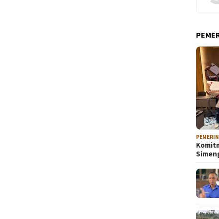
PEME
PEMERI
Komitm
Sime