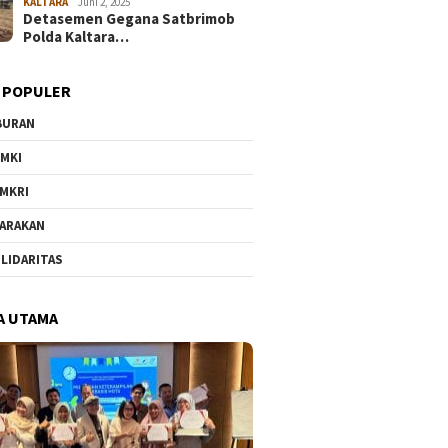
KALTARA
Juni 2, 2025
Detasemen Gegana Satbrimob
Polda Kaltara…
 POPULER
BURAN
MKI
MKRI
ARAKAN
LIDARITAS
A UTAMA