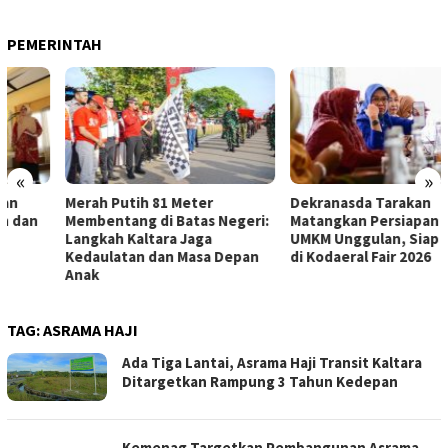
PEMERINTAH
«
»
Merah Putih 81 Meter
Dekranasda Tarakan
Membentang di Batas Negeri:
Matangkan Persiapan Produk
Langkah Kaltara Jaga
UMKM Unggulan, Siap Tampil
Kedaulatan dan Masa Depan
di Kodaeral Fair 2026
Anak
TAG:
ASRAMA HAJI
Ada Tiga Lantai, Asrama Haji Transit Kaltara
Ditargetkan Rampung 3 Tahun Kedepan
Kemenag Targetkan Pembangunan Asrama