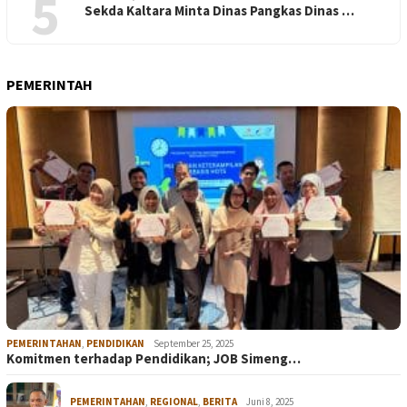
5
Sekda Kaltara Minta Dinas Pangkas Dinas …
PEMERINTAH
PEMERINTAHAN
,
PENDIDIKAN
September 25, 2025
Komitmen terhadap Pendidikan; JOB Simeng…
PEMERINTAHAN
,
REGIONAL
,
BERITA
Juni 8, 2025