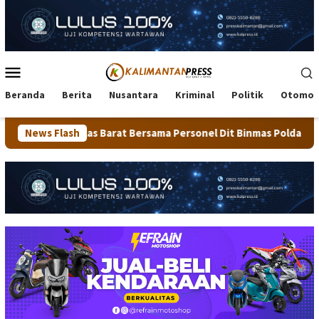
Loncat
ke
konten
Menu
Mobile
Beranda
Berita
Nusantara
Kriminal
Politik
Otomot
s Barat Bersama Personel Dit Binmas Polda Kaltara Salurkan Ber
News Flash