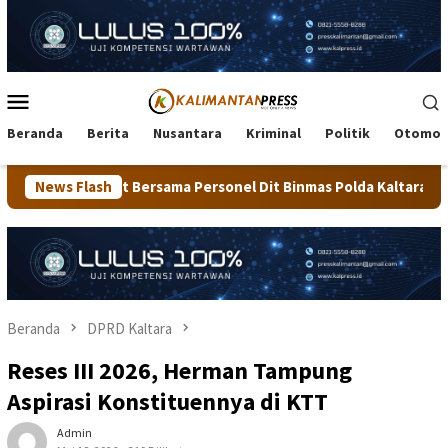
Loncat
ke
konten
Menu
Mobile
Beranda
Berita
Nusantara
Kriminal
Politik
Otomot
a Personel Dit Binmas Polda Kaltara Salurkan Beras SPHP Kepad
News Flash
Beranda
DPRD Kaltara
Reses III 2026, Herman Tampung
Aspirasi Konstituennya di KTT
Admin