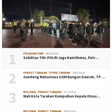
1
POLDA KALTARA
961 Dilihat
Soliditas TNI–POLRI Jaga Kamtibmas, Patr…
2
PEMKOT TARAKAN
,
TP PKK TARAKAN
929 Dilihat
Gandeng Mahasiswa UGM Bangun Daerah, TP …
3
REGIONAL
,
PEMKOT TARAKAN
917 Dilihat
Wali Kota Tarakan Kumpulkan Kepala Dinas…
REGIONAL
,
PEMKOT TARAKAN
900 Dilihat