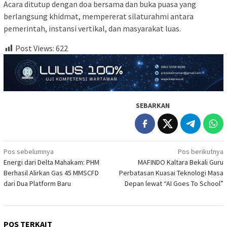
Acara ditutup dengan doa bersama dan buka puasa yang
berlangsung khidmat, mempererat silaturahmi antara
pemerintah, instansi vertikal, dan masyarakat luas.
Post Views:
622
SEBARKAN
Navigasi
Pos sebelumnya
Pos berikutnya
Energi dari Delta Mahakam: PHM
MAFINDO Kaltara Bekali Guru
pos
Berhasil Alirkan Gas 45 MMSCFD
Perbatasan Kuasai Teknologi Masa
dari Dua Platform Baru
Depan lewat “AI Goes To School”
POS TERKAIT