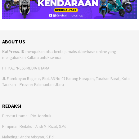
ABOUT US
KalPress.ID
merupakan situs berita jurnalistik berbasis online yang
mengabarkan Kaltara untuk semua.
PT. KALPRESS MEDIA UTAMA
Jl. Flamboyan Regency Blok A3 No.07 Karang Harapan, Tarakan Barat, Kota
Tarakan – Provinsi Kalimantan Utara
REDAKSI
Direktur Utama : Rio Jondruk
Pimpinan Redaksi : Andi M. Rizal, S.Pd
Maketing : Andre Aristyan, S.Pd