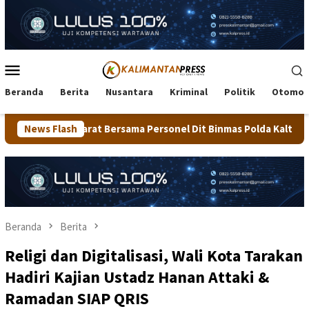
Loncat
ke
konten
Menu
Mobile
Beranda
Berita
Nusantara
Kriminal
Politik
Otomot
t Bersama Personel Dit Binmas Polda Kaltara Salurkan Beras SP
News Flash
Beranda
Berita
Religi dan Digitalisasi, Wali Kota Tarakan
Hadiri Kajian Ustadz Hanan Attaki &
Ramadan SIAP QRIS