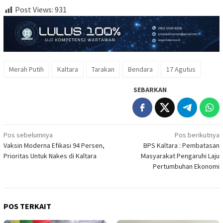
Post Views:
931
Merah Putih
Kaltara
Tarakan
Bendara
17 Agutus
SEBARKAN
Navigasi
Pos sebelumnya
Pos berikutnya
Vaksin Moderna Efikasi 94 Persen,
BPS Kaltara : Pembatasan
pos
Prioritas Untuk Nakes di Kaltara
Masyarakat Pengaruhi Laju
Pertumbuhan Ekonomi
POS TERKAIT