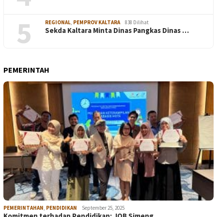
5
REGIONAL
,
PEMPROV KALTARA
838 Dilihat
Sekda Kaltara Minta Dinas Pangkas Dinas …
PEMERINTAH
PEMERINTAHAN
,
PENDIDIKAN
September 25, 2025
Komitmen terhadap Pendidikan; JOB Simeng…