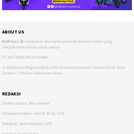
ABOUT US
KalPress.ID
merupakan situs berita jurnalistik berbasis online yang
mengabarkan Kaltara untuk semua.
PT. KALPRESS MEDIA UTAMA
Jl. Flamboyan Regency Blok A3 No.07 Karang Harapan, Tarakan Barat, Kota
Tarakan – Provinsi Kalimantan Utara
REDAKSI
Direktur Utama : Rio Jondruk
Pimpinan Redaksi : Andi M. Rizal, S.Pd
Maketing : Andre Aristyan, S.Pd
Designer : Bagas Putra