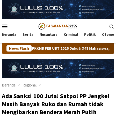
Loncat
ke
konten
Menu
Mobile
Beranda
Berita
Nusantara
Kriminal
Politik
Otomot
B UBT 2026 Diikuti 348 Mahasiswa, Dirangkaikan dengan Penan
News Flash
Beranda
Regional
Ada Sanksi 100 Juta! Satpol PP Jengkel
Masih Banyak Ruko dan Rumah tidak
Mengibarkan Bendera Merah Putih