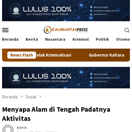
Loncat
ke
konten
Menu
Mobile
Beranda
Berita
Nusantara
Kriminal
Politik
Otomot
minalisasi
News Flash
Gubernur Kaltara Jajal Trek Menantang Gunung
Beranda
Sosial
Menyapa Alam di Tengah Padatnya
Aktivitas
Admin