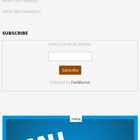
Nizam (Biro Malinau)
Adrian (Biro Bulungan)
SUBSCRIBE
Enter your email address:
Delivered by
FeedBurner
tutup
INDEKS
KODE ETIK