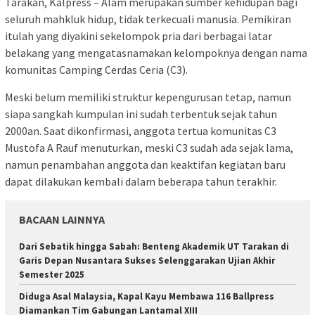
Tarakan, Kalpress – Alam merupakan sumber kehidupan bagi
seluruh mahkluk hidup, tidak terkecuali manusia. Pemikiran
itulah yang diyakini sekelompok pria dari berbagai latar
belakang yang mengatasnamakan kelompoknya dengan nama
komunitas Camping Cerdas Ceria (C3).
Meski belum memiliki struktur kepengurusan tetap, namun
siapa sangkah kumpulan ini sudah terbentuk sejak tahun
2000an. Saat dikonfirmasi, anggota tertua komunitas C3
Mustofa A Rauf menuturkan, meski C3 sudah ada sejak lama,
namun penambahan anggota dan keaktifan kegiatan baru
dapat dilakukan kembali dalam beberapa tahun terakhir.
BACAAN LAINNYA
Dari Sebatik hingga Sabah: Benteng Akademik UT Tarakan di
Garis Depan Nusantara Sukses Selenggarakan Ujian Akhir
Semester 2025
Diduga Asal Malaysia, Kapal Kayu Membawa 116 Ballpress
Diamankan Tim Gabungan Lantamal XIII