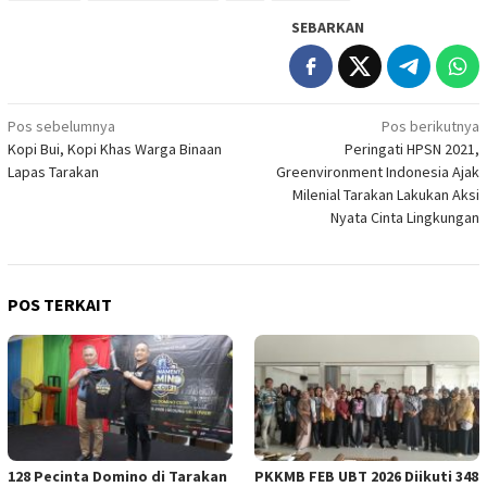
SEBARKAN
Navigasi
Pos sebelumnya
Pos berikutnya
Kopi Bui, Kopi Khas Warga Binaan
Peringati HPSN 2021,
pos
Lapas Tarakan
Greenvironment Indonesia Ajak
Milenial Tarakan Lakukan Aksi
Nyata Cinta Lingkungan
POS TERKAIT
128 Pecinta Domino di Tarakan
PKKMB FEB UBT 2026 Diikuti 348