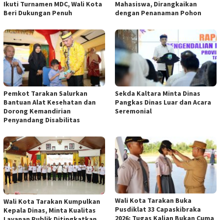
Ikuti Turnamen MDC, Wali Kota
Mahasiswa, Dirangkaikan
Beri Dukungan Penuh
dengan Penanaman Pohon
Pemkot Tarakan Salurkan
Sekda Kaltara Minta Dinas
Bantuan Alat Kesehatan dan
Pangkas Dinas Luar dan Acara
Dorong Kemandirian
Seremonial
Penyandang Disabilitas
Wali Kota Tarakan Buka
Wali Kota Tarakan Kumpulkan
Pusdiklat 33 Capaskibraka
Kepala Dinas, Minta Kualitas
2026: Tugas Kalian Bukan Cuma
Layanan Publik Ditingkatkan