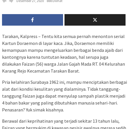
Desember 27, 2020
888 Dilihat
Tarakan, Kalpress – Tentu kita semua pernah menonton serial
Kartun Doraemon di layar kaca. Jika, Doraemon memiliki
kemampuan mampu mengeluarkan berbagai benda ajaib dari
kantongnya karena tuntutan keadaan, hal serupa juga
dilakukan Faizan (56) warga Jalan Gajah Mada RT. 04 Kelurahan
Karang Rejo Kecamatan Tarakan Barat.
Pria kelahiran Surabaya 1962 ini, mampu menciptakan berbagai
alat dari kondisi kesulitan yang dialaminya. Tidak tanggung-
tanggung Faizan juga dapat menyulap sampah plastik menjadi
4 bahan bakar yang paling dibutuhkan manusia sehari-hari.
Penasaran? Yuk simak kisahnya.
Berawal dari keprihatinan yang terjadi sekitar 13 tahun lalu,
Faizan yang bermukim di kawasan pesisir awalnya merasa sedih