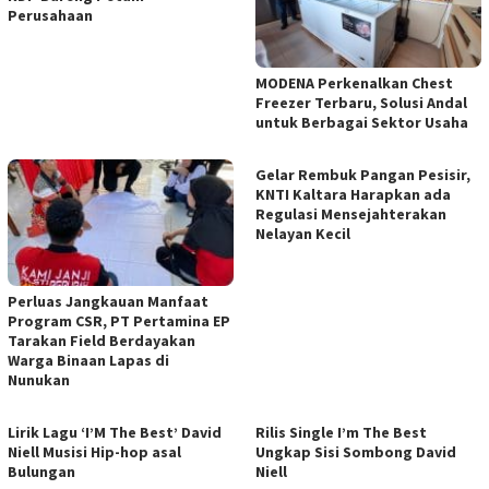
Perusahaan
MODENA Perkenalkan Chest
Freezer Terbaru, Solusi Andal
untuk Berbagai Sektor Usaha
Gelar Rembuk Pangan Pesisir,
KNTI Kaltara Harapkan ada
Regulasi Mensejahterakan
Nelayan Kecil
Perluas Jangkauan Manfaat
Program CSR, PT Pertamina EP
Tarakan Field Berdayakan
Warga Binaan Lapas di
Nunukan
Lirik Lagu ‘I’M The Best’ David
Rilis Single I’m The Best
Niell Musisi Hip-hop asal
Ungkap Sisi Sombong David
Bulungan
Niell