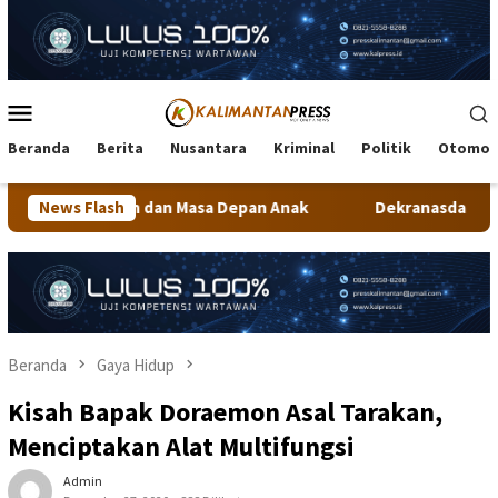
Loncat
ke
konten
Menu
Mobile
Beranda
Berita
Nusantara
Kriminal
Politik
Otomot
 Masa Depan Anak
News Flash
Dekranasda Tarakan Matangkan Persiapa
Beranda
Gaya Hidup
Kisah Bapak Doraemon Asal Tarakan,
Menciptakan Alat Multifungsi
Admin