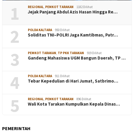
1
REGIONAL
,
PEMKOT TARAKAN
1182 Dilihat
Jejak Panjang Abdul Azis Hasan Hingga Re…
2
POLDA KALTARA
950 Dilihat
Soliditas TNI–POLRI Jaga Kamtibmas, Patr…
3
PEMKOT TARAKAN
,
TP PKK TARAKAN
919 Dilihat
Gandeng Mahasiswa UGM Bangun Daerah, TP …
4
POLDA KALTARA
911 Dilihat
Tebar Kepedulian di Hari Jumat, Satbrimo…
5
REGIONAL
,
PEMKOT TARAKAN
896 Dilihat
Wali Kota Tarakan Kumpulkan Kepala Dinas…
PEMERINTAH