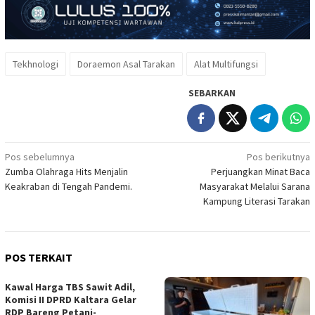
Tekhnologi
Doraemon Asal Tarakan
Alat Multifungsi
SEBARKAN
Navigasi
Pos sebelumnya
Pos berikutnya
Zumba Olahraga Hits Menjalin
Perjuangkan Minat Baca
pos
Keakraban di Tengah Pandemi.
Masyarakat Melalui Sarana
Kampung Literasi Tarakan
POS TERKAIT
Kawal Harga TBS Sawit Adil,
Komisi II DPRD Kaltara Gelar
RDP Bareng Petani-