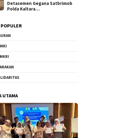
Detasemen Gegana Satbrimob
Polda Kaltara…
 POPULER
BURAN
MKI
MKRI
ARAKAN
LIDARITAS
A UTAMA