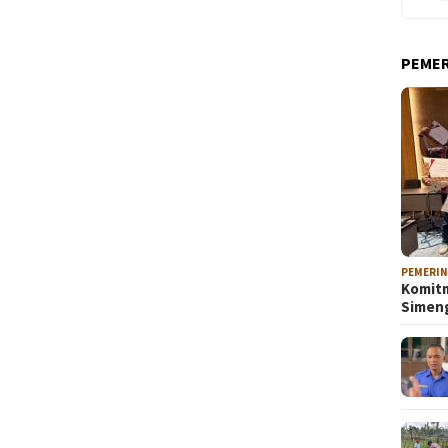
PEME
PEMERI
Komitm
Sime