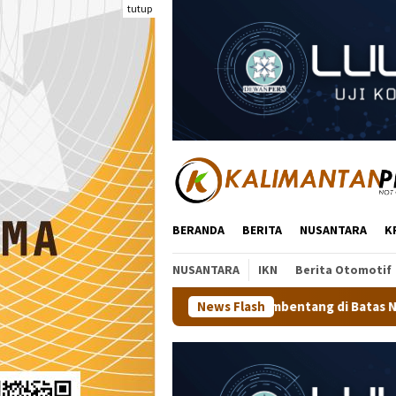
Loncat
tutup
ke
konten
BERANDA
BERITA
NUSANTARA
K
NUSANTARA
IKN
Berita Otomotif
erah Putih 81 Meter Membentang di Batas Negeri: Langkah Kalta
News Flash