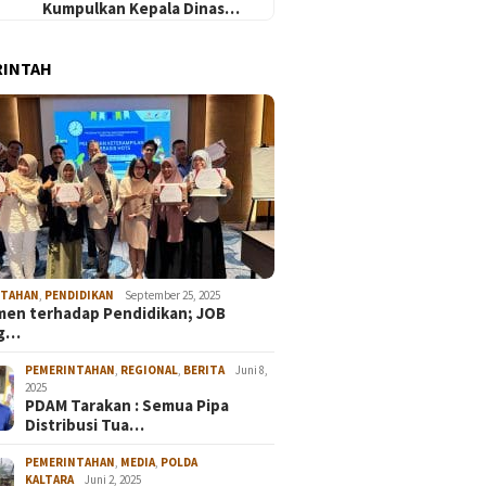
Kumpulkan Kepala Dinas…
RINTAH
NTAHAN
,
PENDIDIKAN
September 25, 2025
en terhadap Pendidikan; JOB
ng…
PEMERINTAHAN
,
REGIONAL
,
BERITA
Juni 8,
2025
PDAM Tarakan : Semua Pipa
Distribusi Tua…
PEMERINTAHAN
,
MEDIA
,
POLDA
KALTARA
Juni 2, 2025