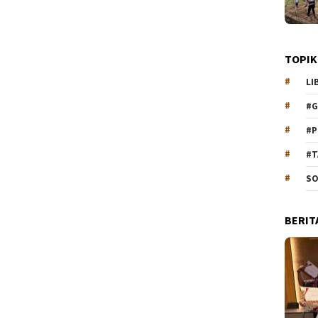
TOPIK
LI
#G
#P
#T
SO
BERIT