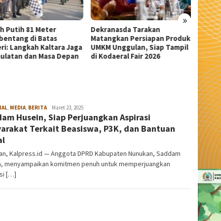
»
anasda Tarakan
Wali Kota Tarakan Apresiasi
Sekda 
ngkan Persiapan Produk
Beasiswa PIP Aspirasi Deddy
Pangka
 Unggulan, Siap Tampil
Sitorus untuk 209 Siswa
Serem
daeral Fair 2026
NAL
,
MEDIA
,
BERITA
admin
Maret 23, 2025
am Husein, Siap Perjuangkan Aspirasi
arakat Terkait Beasiswa, P3K, dan Bantuan
al
an, Kalpress.id — Anggota DPRD Kabupaten Nunukan, Saddam
n, menyampaikan komitmen penuh untuk memperjuangkan
si […]