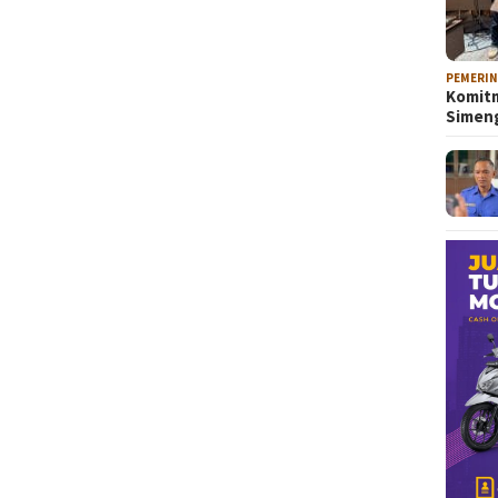
PEMERI
Komitm
Sime