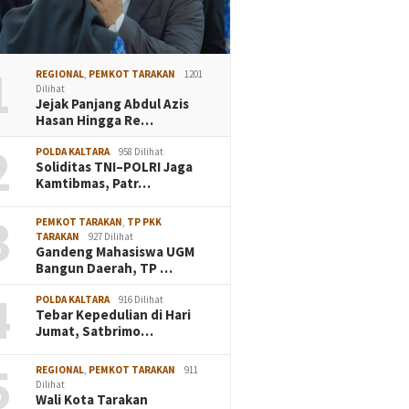
1
REGIONAL
,
PEMKOT TARAKAN
1201
Dilihat
Jejak Panjang Abdul Azis
Hasan Hingga Re…
2
POLDA KALTARA
958 Dilihat
Soliditas TNI–POLRI Jaga
Kamtibmas, Patr…
3
PEMKOT TARAKAN
,
TP PKK
TARAKAN
927 Dilihat
Gandeng Mahasiswa UGM
Bangun Daerah, TP …
4
POLDA KALTARA
916 Dilihat
Tebar Kepedulian di Hari
Jumat, Satbrimo…
5
REGIONAL
,
PEMKOT TARAKAN
911
Dilihat
Wali Kota Tarakan