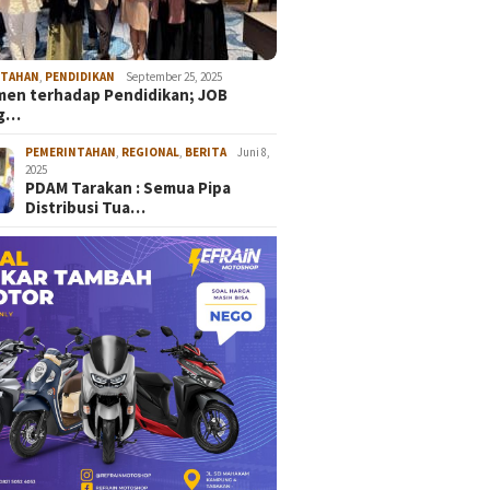
NTAHAN
,
PENDIDIKAN
September 25, 2025
en terhadap Pendidikan; JOB
ng…
PEMERINTAHAN
,
REGIONAL
,
BERITA
Juni 8,
2025
PDAM Tarakan : Semua Pipa
Distribusi Tua…