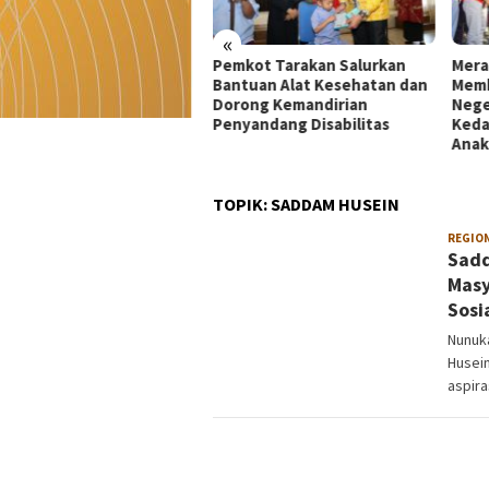
«
kot Tarakan Salurkan
Merah Putih 81 Meter
Dekr
tuan Alat Kesehatan dan
Membentang di Batas
Mata
rong Kemandirian
Negeri: Langkah Kaltara Jaga
UMKM
yandang Disabilitas
Kedaulatan dan Masa Depan
di Ko
Anak
TOPIK:
SADDAM HUSEIN
REGIO
Sadd
Masy
Sosi
Nunuk
Husei
aspira