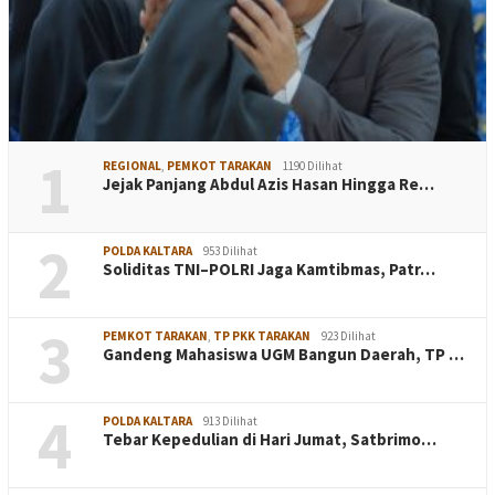
1
REGIONAL
,
PEMKOT TARAKAN
1190 Dilihat
Jejak Panjang Abdul Azis Hasan Hingga Re…
2
POLDA KALTARA
953 Dilihat
Soliditas TNI–POLRI Jaga Kamtibmas, Patr…
3
PEMKOT TARAKAN
,
TP PKK TARAKAN
923 Dilihat
Gandeng Mahasiswa UGM Bangun Daerah, TP …
4
POLDA KALTARA
913 Dilihat
Tebar Kepedulian di Hari Jumat, Satbrimo…