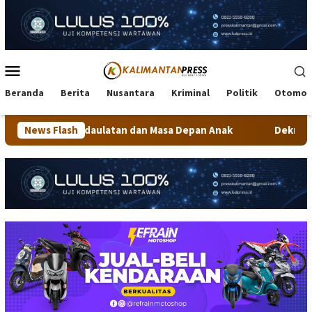
Loncat
ke
konten
Menu
Mobile
Beranda
Berita
Nusantara
Kriminal
Politik
Otomot
daulatan dan Masa Depan Anak
News Flash
Dekranasda Tarakan Matang