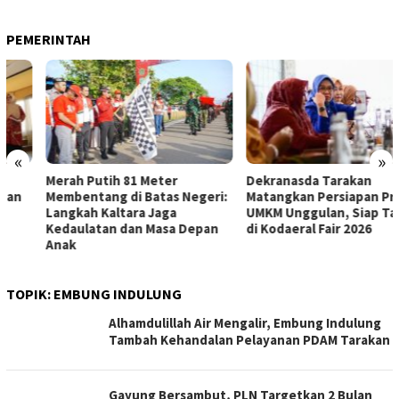
PEMERINTAH
«
»
Merah Putih 81 Meter
Dekranasda Tarakan
Membentang di Batas Negeri:
Matangkan Persiapan Produk
Langkah Kaltara Jaga
UMKM Unggulan, Siap Tampil
Kedaulatan dan Masa Depan
di Kodaeral Fair 2026
Anak
TOPIK:
EMBUNG INDULUNG
Alhamdulillah Air Mengalir, Embung Indulung
Tambah Kehandalan Pelayanan PDAM Tarakan
Gayung Bersambut, PLN Targetkan 2 Bulan