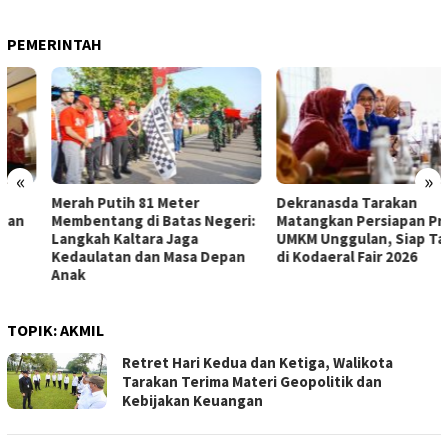
PEMERINTAH
«
»
Merah Putih 81 Meter
Dekranasda Tarakan
Membentang di Batas Negeri:
Matangkan Persiapan Produk
Langkah Kaltara Jaga
UMKM Unggulan, Siap Tampil
Kedaulatan dan Masa Depan
di Kodaeral Fair 2026
Anak
TOPIK:
AKMIL
Retret Hari Kedua dan Ketiga, Walikota
Tarakan Terima Materi Geopolitik dan
Kebijakan Keuangan