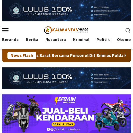
Loncat
ke
konten
Menu
Mobile
Beranda
Berita
Nusantara
Kriminal
Politik
Otomot
 Barat Bersama Personel Dit Binmas Polda Kaltara Salurkan Bera
News Flash