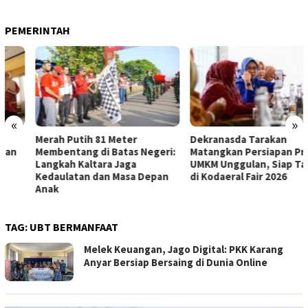
PEMERINTAH
«
»
Merah Putih 81 Meter
Dekranasda Tarakan
Membentang di Batas Negeri:
Matangkan Persiapan Produk
Langkah Kaltara Jaga
UMKM Unggulan, Siap Tampil
Kedaulatan dan Masa Depan
di Kodaeral Fair 2026
Anak
TAG:
UBT BERMANFAAT
Melek Keuangan, Jago Digital: PKK Karang
Anyar Bersiap Bersaing di Dunia Online