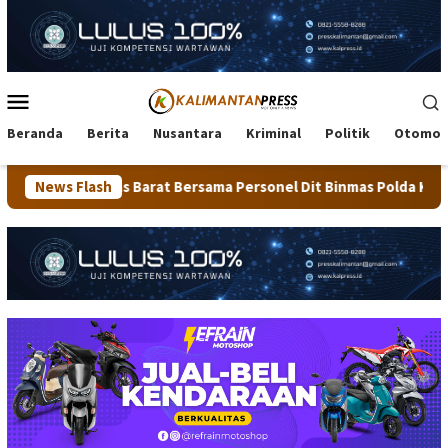
Loncat
ke
konten
Menu
Mobile
Beranda
Berita
Nusantara
Kriminal
Politik
Otomot
Barat Bersama Personel Dit Binmas Polda Kaltara Salurkan Bera
News Flash