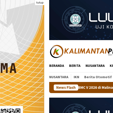
Loncat
tutup
ke
konten
BERANDA
BERITA
NUSANTARA
K
NUSANTARA
IKN
Berita Otomotif
araan Tenis Meja BMC V 2026 di Malinau
News Flash
Kapolsek Tanjun