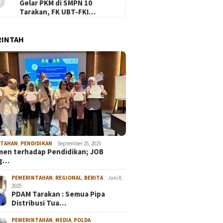
Gelar PKM di SMPN 10
Tarakan, FK UBT-FKI…
RINTAH
NTAHAN
,
PENDIDIKAN
September 25, 2025
en terhadap Pendidikan; JOB
ng…
PEMERINTAHAN
,
REGIONAL
,
BERITA
Juni 8,
2025
PDAM Tarakan : Semua Pipa
Distribusi Tua…
PEMERINTAHAN
,
MEDIA
,
POLDA