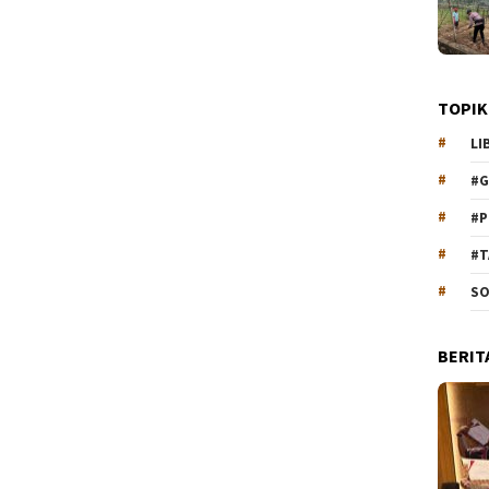
TOPIK
LI
#G
#P
#T
SO
BERIT