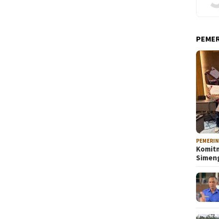
PEME
PEMERI
Komitm
Sime