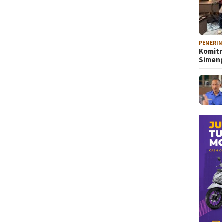
PEMERI
Komitm
Sime