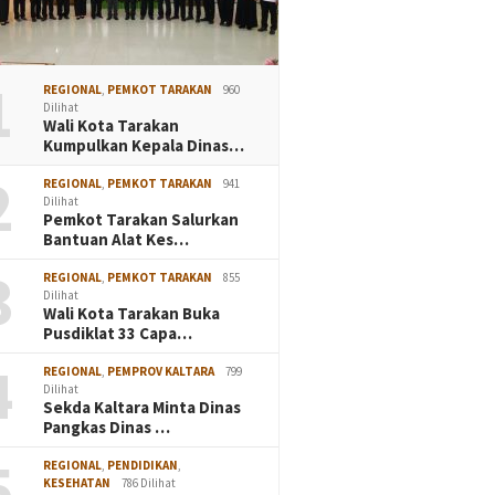
1
REGIONAL
,
PEMKOT TARAKAN
960
Dilihat
Wali Kota Tarakan
Kumpulkan Kepala Dinas…
2
REGIONAL
,
PEMKOT TARAKAN
941
Dilihat
Pemkot Tarakan Salurkan
Bantuan Alat Kes…
3
REGIONAL
,
PEMKOT TARAKAN
855
Dilihat
Wali Kota Tarakan Buka
Pusdiklat 33 Capa…
4
REGIONAL
,
PEMPROV KALTARA
799
Dilihat
Sekda Kaltara Minta Dinas
Pangkas Dinas …
5
REGIONAL
,
PENDIDIKAN
,
KESEHATAN
786 Dilihat