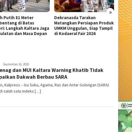
»
anasda Tarakan
Wali Kota Tarakan Apresiasi
Sekda 
ngkan Persiapan Produk
Beasiswa PIP Aspirasi Deddy
Pangka
 Unggulan, Siap Tampil
Sitorus untuk 209 Siswa
Serem
daeral Fair 2026
admin
September 16, 2020
nag dan MUI Kaltara Warning Khatib Tidak
aikan Dakwah Berbau SARA
n, Kalpress – Isu Suku, Agama, Ras dan Antar Golongan (SARA)
i salah satu indeks […]