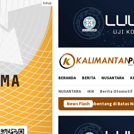
Loncat
tutup
ke
konten
BERANDA
BERITA
NUSANTARA
K
NUSANTARA
IKN
Berita Otomotif
utih 81 Meter Membentang di Batas Negeri: Langkah Kaltara Jag
News Flash