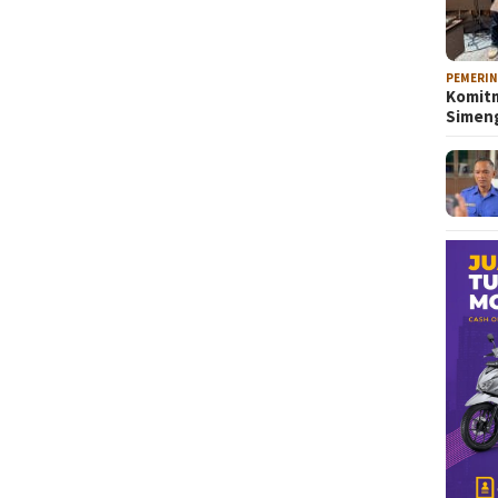
PEMERI
Komitm
Sime