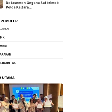
Detasemen Gegana Satbrimob
Polda Kaltara…
 POPULER
BURAN
MKI
MKRI
ARAKAN
LIDARITAS
A UTAMA