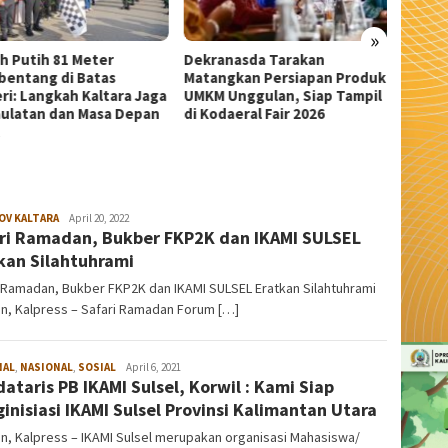
»
anasda Tarakan
Wali Kota Tarakan Apresiasi
Sekda 
ngkan Persiapan Produk
Beasiswa PIP Aspirasi Deddy
Pangka
 Unggulan, Siap Tampil
Sitorus untuk 209 Siswa
Serem
daeral Fair 2026
OV KALTARA
admin
April 20, 2022
ri Ramadan, Bukber FKP2K dan IKAMI SULSEL
kan Silahtuhrami
 Ramadan, Bukber FKP2K dan IKAMI SULSEL Eratkan Silahtuhrami
n, Kalpress – Safari Ramadan Forum […]
NAL
,
NASIONAL
,
SOSIAL
admin
April 6, 2021
ataris PB IKAMI Sulsel, Korwil : Kami Siap
inisiasi IKAMI Sulsel Provinsi Kalimantan Utara
n, Kalpress – IKAMI Sulsel merupakan organisasi Mahasiswa/