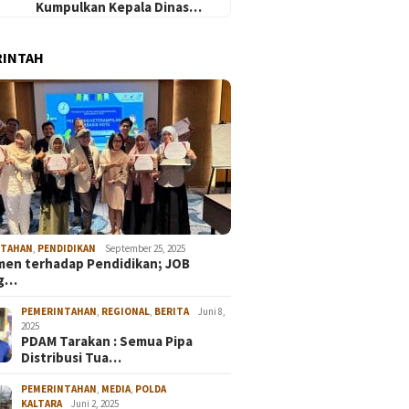
Kumpulkan Kepala Dinas…
RINTAH
NTAHAN
,
PENDIDIKAN
September 25, 2025
en terhadap Pendidikan; JOB
ng…
PEMERINTAHAN
,
REGIONAL
,
BERITA
Juni 8,
2025
PDAM Tarakan : Semua Pipa
Distribusi Tua…
PEMERINTAHAN
,
MEDIA
,
POLDA
KALTARA
Juni 2, 2025