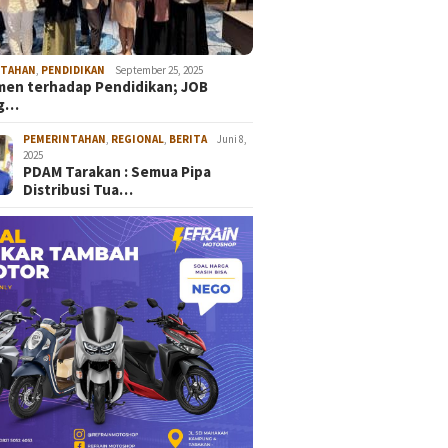
NTAHAN
,
PENDIDIKAN
September 25, 2025
en terhadap Pendidikan; JOB
ng…
PEMERINTAHAN
,
REGIONAL
,
BERITA
Juni 8,
2025
PDAM Tarakan : Semua Pipa
Distribusi Tua…