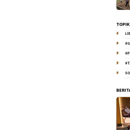
TOPIK
LI
#G
#P
#T
SO
BERIT