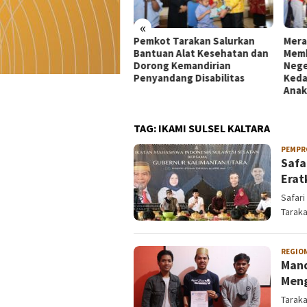
«
kot Tarakan Salurkan
Merah Putih 81 Meter
Dekr
tuan Alat Kesehatan dan
Membentang di Batas
Mata
rong Kemandirian
Negeri: Langkah Kaltara Jaga
UMKM
yandang Disabilitas
Kedaulatan dan Masa Depan
di Ko
Anak
TAG:
IKAMI SULSEL KALTARA
PEMPR
Safa
Erat
Safari
Taraka
REGIO
Mand
Meng
Taraka