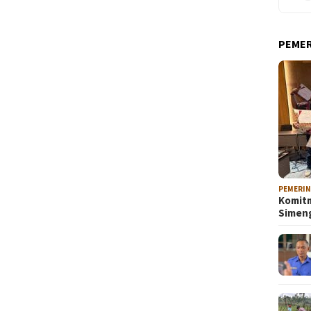
PEME
PEMERI
Komitm
Sime