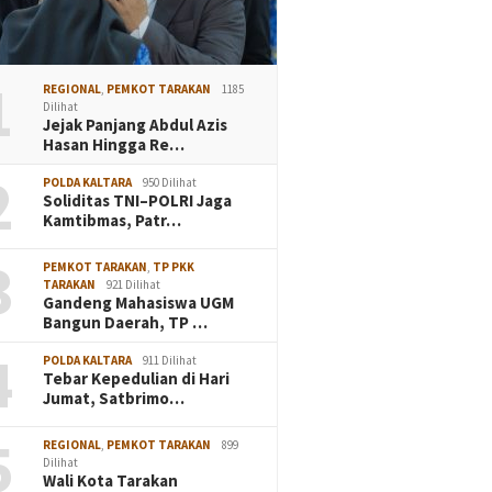
1
REGIONAL
,
PEMKOT TARAKAN
1185
Dilihat
Jejak Panjang Abdul Azis
Hasan Hingga Re…
2
POLDA KALTARA
950 Dilihat
Soliditas TNI–POLRI Jaga
Kamtibmas, Patr…
3
PEMKOT TARAKAN
,
TP PKK
TARAKAN
921 Dilihat
Gandeng Mahasiswa UGM
Bangun Daerah, TP …
4
POLDA KALTARA
911 Dilihat
Tebar Kepedulian di Hari
Jumat, Satbrimo…
5
REGIONAL
,
PEMKOT TARAKAN
899
Dilihat
Wali Kota Tarakan