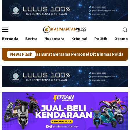
Loncat
ke
konten
Menu
Mobile
Beranda
Berita
Nusantara
Kriminal
Politik
Otomot
s Barat Bersama Personel Dit Binmas Polda Kaltara Salurkan Ber
News Flash