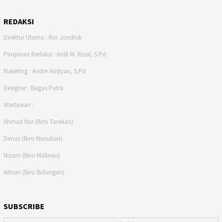
REDAKSI
Direktur Utama : Rio Jondruk
Pimpinan Redaksi : Andi M. Rizal, S.Pd
Maketing : Andre Aristyan, S.Pd
Designer : Bagas Putra
Wartawan :
Ahmad Nur (Biro Tarakan)
Dimas (Biro Nunukan)
Nizam (Biro Malinau)
Adrian (Biro Bulungan)
SUBSCRIBE