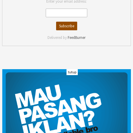
Enter your email address:
Delivered by
FeedBurner
tutup
INDEKS
KODE ETIK
KARIR
REDAKSI
PRIVACY POLICY
DISCLAIMER
TENTANG KAMI
KONTAK KAMI
FORM PENGADUAN
PEDOMAN MEDIA SIBER