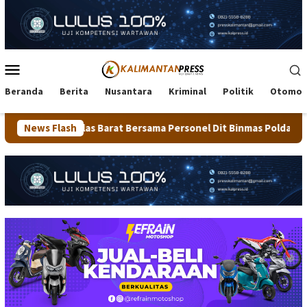
Loncat
ke
konten
Menu
Mobile
Beranda
Berita
Nusantara
Kriminal
Politik
Otomot
 Barat Bersama Personel Dit Binmas Polda Kaltara Salurkan Bera
News Flash