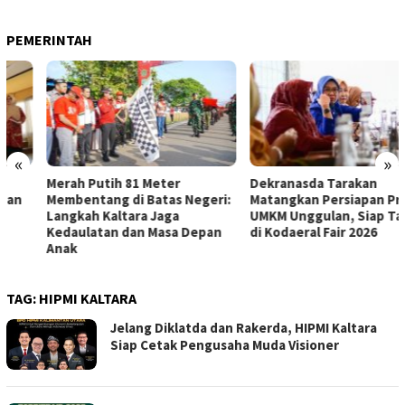
PEMERINTAH
«
»
Merah Putih 81 Meter
Dekranasda Tarakan
Membentang di Batas Negeri:
Matangkan Persiapan Produk
Langkah Kaltara Jaga
UMKM Unggulan, Siap Tampil
Kedaulatan dan Masa Depan
di Kodaeral Fair 2026
Anak
TAG:
HIPMI KALTARA
Jelang Diklatda dan Rakerda, HIPMI Kaltara
Siap Cetak Pengusaha Muda Visioner