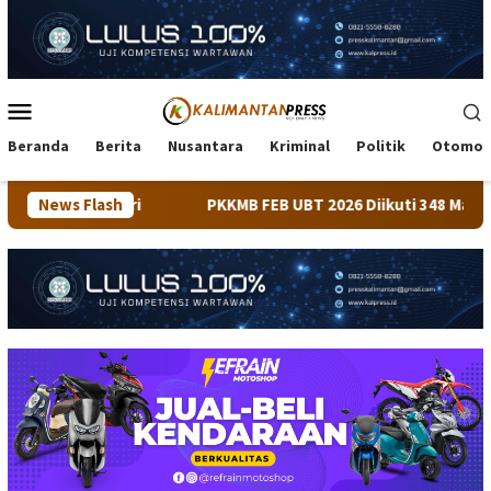
Loncat
ke
konten
Menu
Mobile
Beranda
Berita
Nusantara
Kriminal
Politik
Otomot
News Flash
PKKMB FEB UBT 2026 Diikuti 348 Mahasiswa, Dirangkai