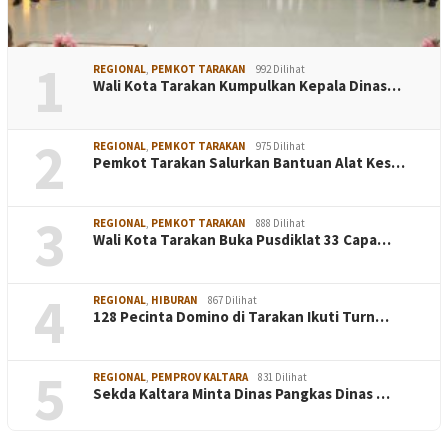
1
REGIONAL
,
PEMKOT TARAKAN
992 Dilihat
Wali Kota Tarakan Kumpulkan Kepala Dinas…
2
REGIONAL
,
PEMKOT TARAKAN
975 Dilihat
Pemkot Tarakan Salurkan Bantuan Alat Kes…
3
REGIONAL
,
PEMKOT TARAKAN
888 Dilihat
Wali Kota Tarakan Buka Pusdiklat 33 Capa…
4
REGIONAL
,
HIBURAN
867 Dilihat
128 Pecinta Domino di Tarakan Ikuti Turn…
5
REGIONAL
,
PEMPROV KALTARA
831 Dilihat
Sekda Kaltara Minta Dinas Pangkas Dinas …