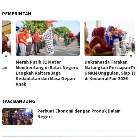
PEMERINTAH
«
»
Merah Putih 81 Meter
Dekranasda Tarakan
Membentang di Batas Negeri:
Matangkan Persiapan Produk
Langkah Kaltara Jaga
UMKM Unggulan, Siap Tampil
Kedaulatan dan Masa Depan
di Kodaeral Fair 2026
Anak
TAG:
BANDUNG
Perkuat Ekonomi dengan Produk Dalam
Negeri