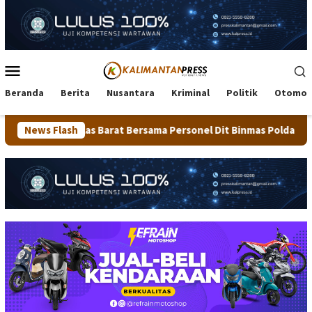
Loncat
ke
konten
Menu
Mobile
Beranda
Berita
Nusantara
Kriminal
Politik
Otomot
 Barat Bersama Personel Dit Binmas Polda Kaltara Salurkan Ber
News Flash