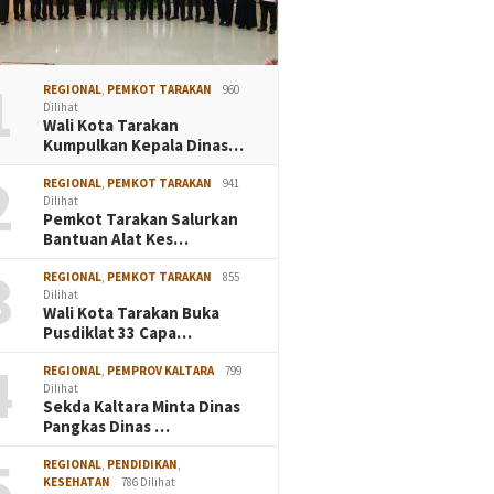
1
REGIONAL
,
PEMKOT TARAKAN
960
Dilihat
Wali Kota Tarakan
Kumpulkan Kepala Dinas…
2
REGIONAL
,
PEMKOT TARAKAN
941
Dilihat
Pemkot Tarakan Salurkan
Bantuan Alat Kes…
3
REGIONAL
,
PEMKOT TARAKAN
855
Dilihat
Wali Kota Tarakan Buka
Pusdiklat 33 Capa…
4
REGIONAL
,
PEMPROV KALTARA
799
Dilihat
Sekda Kaltara Minta Dinas
Pangkas Dinas …
5
REGIONAL
,
PENDIDIKAN
,
KESEHATAN
786 Dilihat