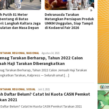
»
anasda Tarakan
Wali Kota Tarakan Apresiasi
Sekda 
ngkan Persiapan Produk
Beasiswa PIP Aspirasi Deddy
Pangka
 Unggulan, Siap Tampil
Sitorus untuk 209 Siswa
Serem
daeral Fair 2026
INTAHAN
,
REGIONAL
,
NASIONAL
admin
Agustus 14, 2021
nag Tarakan Berharap, Tahun 2022 Calon
ah Haji Tarakan Diberangkatkan
ag Tarakan Berharap, Tahun 2022 Calon Jemaah Haji Tarakan
ngkatkan Tarakan, Kalpress — Seluruh umat […]
INTAHAN
,
REGIONAL
,
SOSIAL
admin
Juli 3, 2021
h Daftar Belum? Catat Ini Kuota CASN Pemkot
kan 2021
Daftar Belum? Catat Ini Kuota CASN Pemkot Tarakan 2021