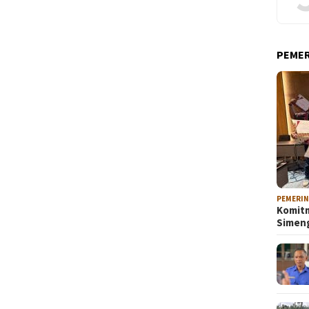
PEME
PEMERI
Komitm
Sime