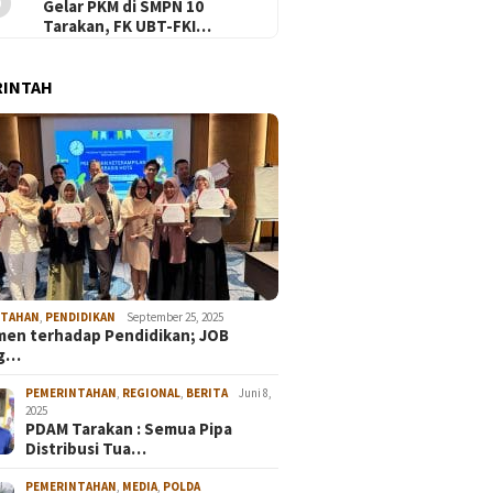
Gelar PKM di SMPN 10
Tarakan, FK UBT-FKI…
RINTAH
NTAHAN
,
PENDIDIKAN
September 25, 2025
en terhadap Pendidikan; JOB
ng…
PEMERINTAHAN
,
REGIONAL
,
BERITA
Juni 8,
2025
PDAM Tarakan : Semua Pipa
Distribusi Tua…
PEMERINTAHAN
,
MEDIA
,
POLDA