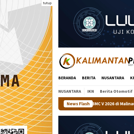
Loncat
tutup
ke
konten
BERANDA
BERITA
NUSANTARA
K
NUSANTARA
IKN
Berita Otomotif
aan Tenis Meja BMC V 2026 di Malinau
News Flash
Kapolsek Tanjung P