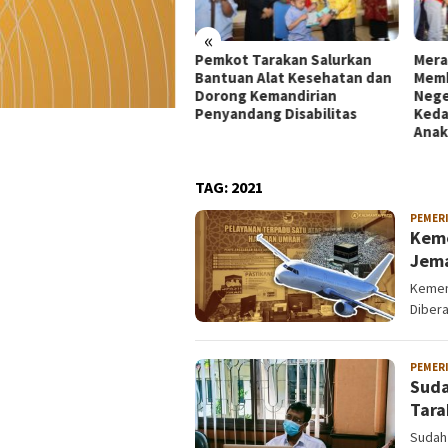
«
kot Tarakan Salurkan
Merah Putih 81 Meter
Dekr
tuan Alat Kesehatan dan
Membentang di Batas
Mata
rong Kemandirian
Negeri: Langkah Kaltara Jaga
UMKM
yandang Disabilitas
Kedaulatan dan Masa Depan
di Ko
Anak
TAG:
2021
PEMER
Keme
Jema
Kemen
Dibera
PEMER
Suda
Tara
Sudah 