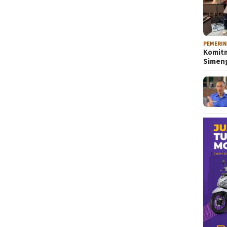
PEMERI
Komitm
Sime