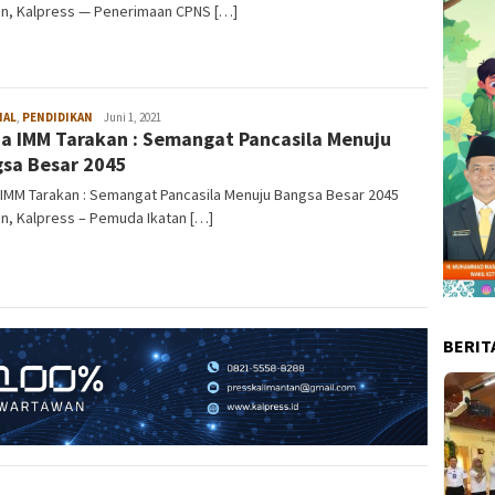
an, Kalpress — Penerimaan CPNS […]
NAL
,
PENDIDIKAN
admin
Juni 1, 2021
a IMM Tarakan : Semangat Pancasila Menuju
sa Besar 2045
IMM Tarakan : Semangat Pancasila Menuju Bangsa Besar 2045
n, Kalpress – Pemuda Ikatan […]
BERIT