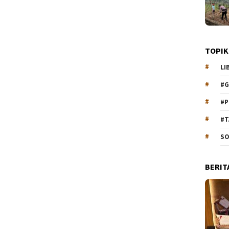
TOPIK
LI
#G
#P
#T
SO
BERIT