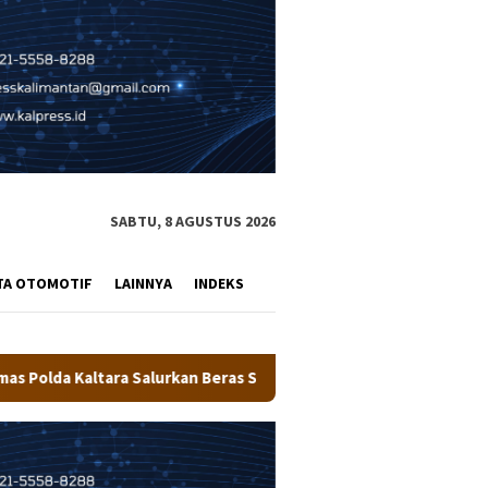
SABTU, 8 AGUSTUS 2026
TA OTOMOTIF
LAINNYA
INDEKS
Beras SPHP Kepada Masyarakat
Pemkot Tarakan Salurkan 