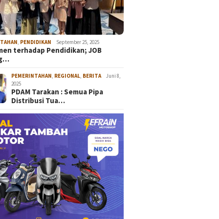
NTAHAN
,
PENDIDIKAN
September 25, 2025
en terhadap Pendidikan; JOB
ng…
PEMERINTAHAN
,
REGIONAL
,
BERITA
Juni 8,
2025
PDAM Tarakan : Semua Pipa
Distribusi Tua…