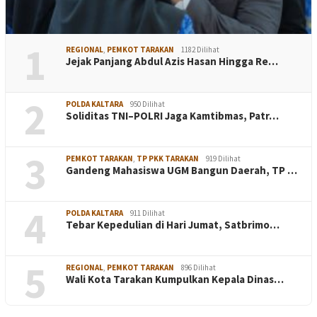
1
REGIONAL
,
PEMKOT TARAKAN
1182 Dilihat
Jejak Panjang Abdul Azis Hasan Hingga Re…
2
POLDA KALTARA
950 Dilihat
Soliditas TNI–POLRI Jaga Kamtibmas, Patr…
3
PEMKOT TARAKAN
,
TP PKK TARAKAN
919 Dilihat
Gandeng Mahasiswa UGM Bangun Daerah, TP …
4
POLDA KALTARA
911 Dilihat
Tebar Kepedulian di Hari Jumat, Satbrimo…
5
REGIONAL
,
PEMKOT TARAKAN
896 Dilihat
Wali Kota Tarakan Kumpulkan Kepala Dinas…