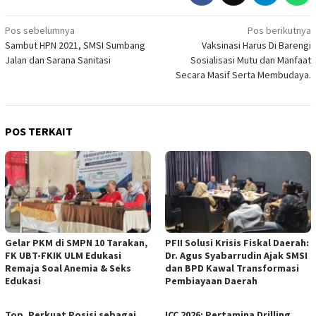
Navigasi
Pos sebelumnya
Pos berikutnya
Sambut HPN 2021, SMSI Sumbang
Vaksinasi Harus Di Barengi
pos
Jalan dan Sarana Sanitasi
Sosialisasi Mutu dan Manfaat
Secara Masif Serta Membudaya.
POS TERKAIT
Gelar PKM di SMPN 10 Tarakan,
PFII Solusi Krisis Fiskal Daerah:
FK UBT-FKIK ULM Edukasi
Dr. Agus Syabarrudin Ajak SMSI
Remaja Soal Anemia & Seks
dan BPD Kawal Transformasi
Edukasi
Pembiayaan Daerah
Top, Perkuat Posisi sebagai
ICC 2026: Pertamina Drilling