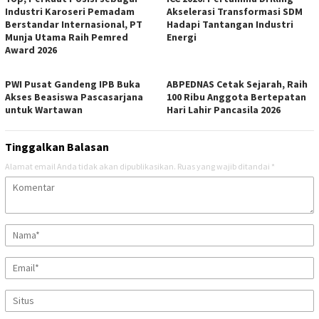
Industri Karoseri Pemadam
Akselerasi Transformasi SDM
Berstandar Internasional, PT
Hadapi Tantangan Industri
Munja Utama Raih Pemred
Energi
Award 2026
PWI Pusat Gandeng IPB Buka
ABPEDNAS Cetak Sejarah, Raih
Akses Beasiswa Pascasarjana
100 Ribu Anggota Bertepatan
untuk Wartawan
Hari Lahir Pancasila 2026
Tinggalkan Balasan
Alamat email Anda tidak akan dipublikasikan.
Ruas yang wajib ditandai
*