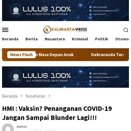
Loncat
ke
konten
Menu
Mobile
Beranda
Berita
Nusantara
Kriminal
Politik
Otomot
a Depan Anak
News Flash
Dekranasda Tarakan Matangkan Persiapan Pr
Beranda
Kesehatan
HMI : Vaksin? Penanganan COVID-19
Jangan Sampai Blunder Lagi!!!
Admin