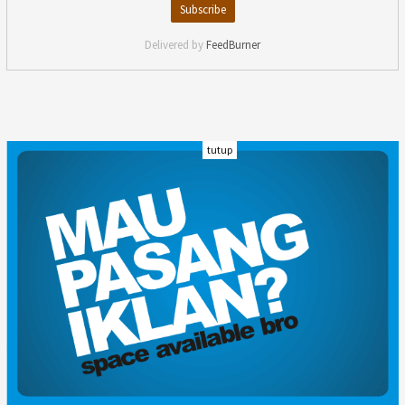
Delivered by
FeedBurner
tutup
INDEKS
KODE ETIK
KARIR
REDAKSI
PRIVACY POLICY
DISCLAIMER
TENTANG KAMI
KONTAK KAMI
FORM PENGADUAN
PEDOMAN MEDIA SIBER
© kalpress.id