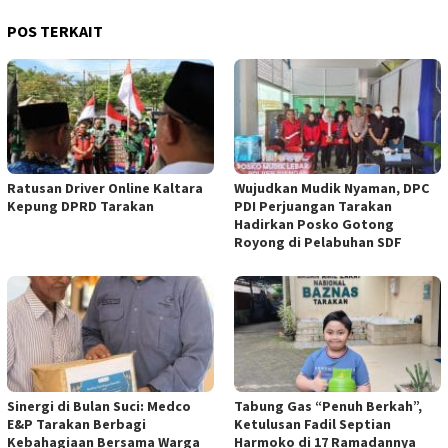
POS TERKAIT
Ratusan Driver Online Kaltara
Wujudkan Mudik Nyaman, DPC
Kepung DPRD Tarakan
PDI Perjuangan Tarakan
Hadirkan Posko Gotong
Royong di Pelabuhan SDF
Sinergi di Bulan Suci: Medco
Tabung Gas “Penuh Berkah”,
E&P Tarakan Berbagi
Ketulusan Fadil Septian
Kebahagiaan Bersama Warga
Harmoko di 17 Ramadannya