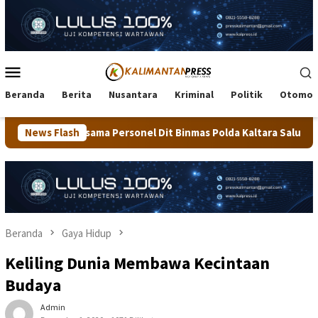
Loncat
ke
konten
Menu
Mobile
Beranda
Berita
Nusantara
Kriminal
Politik
Otomot
sonel Dit Binmas Polda Kaltara Salurkan Beras SPHP Kepada Mas
News Flash
Beranda
Gaya Hidup
Keliling Dunia Membawa Kecintaan
Budaya
Admin