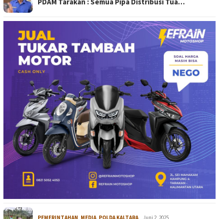
PDAM Tarakan : Semua Pipa Distribusi Tua…
PEMERINTAHAN
,
MEDIA
,
POLDA KALTARA
Juni 2, 2025