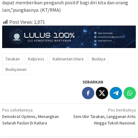
dapat memberikan pengaruh positif bagi diri kita dan orang
lain,”pungkasnya. (KT/RMA)
Post Views:
1,071
Tarakan
Kalpress
Kalimantan Utara
Budaya
Budayawan
SEBARKAN
Navigasi
Pos sebelumnya
Pos berikutnya
Demokrat Optimis, Menangkan
Seni Ukir Tarakan, Langganan Artis
pos
Seluruh Paslon Di Kaltara
Hingga Tokoh Nasional.