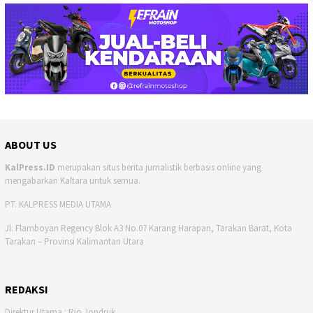
ABOUT US
KalPress.ID
merupakan situs berita jurnalistik berbasis online yang
mengabarkan Kaltara untuk semua.
PT. KALPRESS MEDIA UTAMA
Jl. Flamboyan Regency Blok A3 No.07 Karang Harapan, Tarakan Barat, Kota
Tarakan – Provinsi Kalimantan Utara
REDAKSI
Direktur Utama : Rio Jondruk