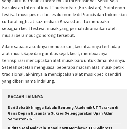
yang aktif bermain di acara musik Internasional. Sebut saja
Kazakstan International Tourism Fair (Kazakstan), Maintenon
festival musiques et danses du monde di Prancis dan Indonesian
cultural night at kazmedia di Kazakstan. Itu merupaka
sebagian kecil festival musik yang pernah diramaikan oleh
musisi berambut gondrong tersebut.
Adam sapaan akrabnya menuturkan, kecintaannya terhadap
alat musik Sape dan gambus sejak kecil, membuatnya
terinspirasi menciptakan alat musik baru untuk dimainkannya.
Setelah setelah menguasai beberapa macam alat musik petik
tradisional, akhirnya ia menciptakan alat musik petik sendiri
yang diberi nama Indulung.
BACAAN LAINNYA
Dari Sebatik hingga Sabah: Benteng Akademik UT Tarakan di
Garis Depan Nusantara Sukses Selenggarakan Ujian Akhir
Semester 2025
Diduga Asal Malaysia, Kapal Kayu Membawa 116 Ballpress