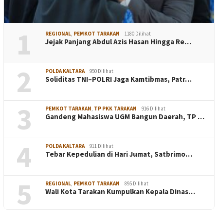
1
REGIONAL
,
PEMKOT TARAKAN
1180 Dilihat
Jejak Panjang Abdul Azis Hasan Hingga Re…
2
POLDA KALTARA
950 Dilihat
Soliditas TNI–POLRI Jaga Kamtibmas, Patr…
3
PEMKOT TARAKAN
,
TP PKK TARAKAN
916 Dilihat
Gandeng Mahasiswa UGM Bangun Daerah, TP …
4
POLDA KALTARA
911 Dilihat
Tebar Kepedulian di Hari Jumat, Satbrimo…
5
REGIONAL
,
PEMKOT TARAKAN
895 Dilihat
Wali Kota Tarakan Kumpulkan Kepala Dinas…