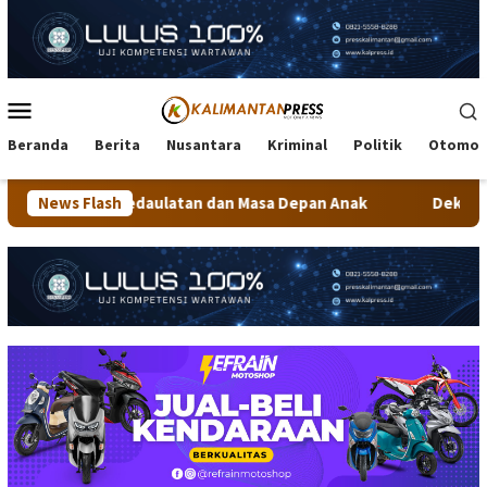
Loncat
ke
konten
Menu
Mobile
Beranda
Berita
Nusantara
Kriminal
Politik
Otomot
daulatan dan Masa Depan Anak
News Flash
Dekranasda Tarakan Matang