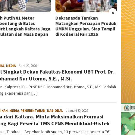
»
anasda Tarakan
Wali Kota Tarakan Apresiasi
Sekda 
ngkan Persiapan Produk
Beasiswa PIP Aspirasi Deddy
Pangka
 Unggulan, Siap Tampil
Sitorus untuk 209 Siswa
Serem
daeral Fair 2026
NAL
,
MEDIA
admin
April 29, 2026
il Singkat Dekan Fakultas Ekonomi UBT Prof. Dr.
ohamad Nur Utomo, S.E., M.Si.
n, Kalpress.ID – Prof. Dr. E. Mohamad Nur Utomo, S.E., M.Si. adalah
ng akademisi dan […]
DIKAN
,
MEDIA
,
PEMERINTAHAN
,
NASIONAL
admin
Januari 30, 2022
a dari Kaltara, Minta Maksimalkan Formasi
ng Bagi Peserta TMS CPNS Mendikbud-Ristek
ss, Tarakan – Sepekan lebih sudah, 13 perwakilan peserta 761