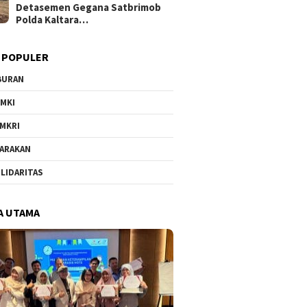
Detasemen Gegana Satbrimob
Polda Kaltara…
 POPULER
BURAN
MKI
MKRI
ARAKAN
LIDARITAS
A UTAMA