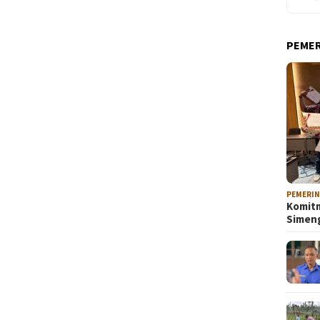
PEME
PEMERI
Komitm
Sime