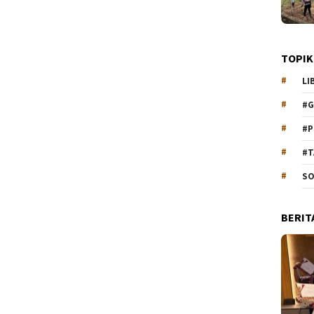
TOPIK
LI
#G
#P
#T
SO
BERIT