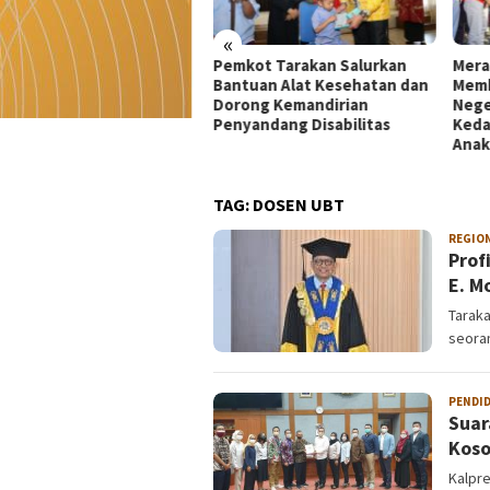
«
kot Tarakan Salurkan
Merah Putih 81 Meter
Dekr
tuan Alat Kesehatan dan
Membentang di Batas
Mata
rong Kemandirian
Negeri: Langkah Kaltara Jaga
UMKM
yandang Disabilitas
Kedaulatan dan Masa Depan
di Ko
Anak
TAG:
DOSEN UBT
REGIO
Prof
E. M
Taraka
seora
PENDI
Suar
Koso
Kalpre