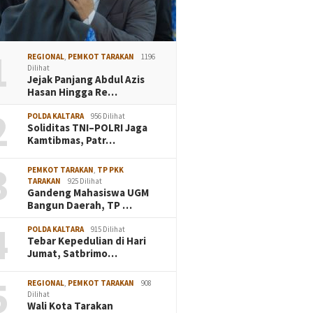
1
REGIONAL
,
PEMKOT TARAKAN
1196
Dilihat
Jejak Panjang Abdul Azis
Hasan Hingga Re…
2
POLDA KALTARA
956 Dilihat
Soliditas TNI–POLRI Jaga
Kamtibmas, Patr…
3
PEMKOT TARAKAN
,
TP PKK
TARAKAN
925 Dilihat
Gandeng Mahasiswa UGM
Bangun Daerah, TP …
4
POLDA KALTARA
915 Dilihat
Tebar Kepedulian di Hari
Jumat, Satbrimo…
5
REGIONAL
,
PEMKOT TARAKAN
908
Dilihat
Wali Kota Tarakan