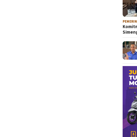
PEMERI
Komitm
Sime