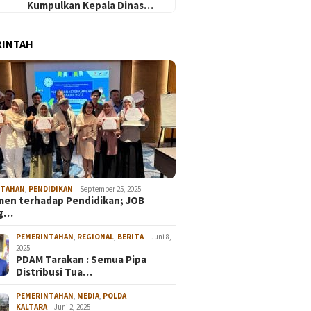
Kumpulkan Kepala Dinas…
RINTAH
NTAHAN
,
PENDIDIKAN
September 25, 2025
en terhadap Pendidikan; JOB
ng…
PEMERINTAHAN
,
REGIONAL
,
BERITA
Juni 8,
2025
PDAM Tarakan : Semua Pipa
Distribusi Tua…
PEMERINTAHAN
,
MEDIA
,
POLDA
KALTARA
Juni 2, 2025