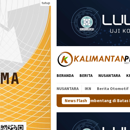
Loncat
tutup
ke
konten
BERANDA
BERITA
NUSANTARA
K
NUSANTARA
IKN
Berita Otomotif
Putih 81 Meter Membentang di Batas Negeri: Langkah Kaltara Ja
News Flash